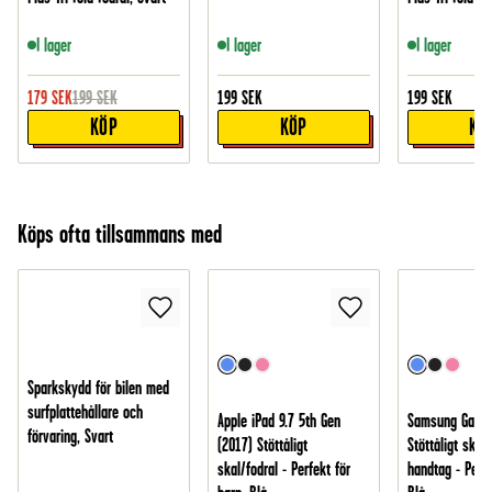
I lager
I lager
I lager
179
SEK
199
SEK
199
SEK
199
SEK
KÖP
KÖP
KÖ
Köps ofta tillsammans med
Sparkskydd för bilen med
surfplattehållare och
Apple iPad 9.7 5th Gen
Samsung Galax
förvaring, Svart
(2017) Stöttåligt
Stöttåligt skal
skal/fodral - Perfekt för
handtag - Perfe