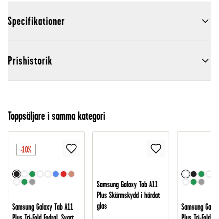
Specifikationer
Prishistorik
Toppsäljare i samma kategori
-10%
Samsung Galaxy Tab A11
Plus Skärmskydd i härdat
glas
Samsung Galaxy Tab A11
Samsung Galax
Plus Tri-Fold Fodral, Svart
Plus Tri-Fold Fo