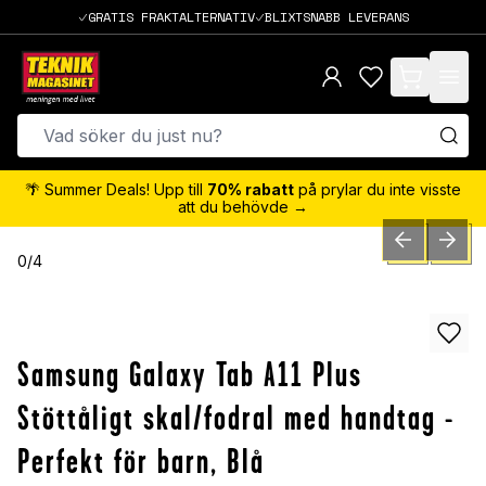
GRATIS FRAKTALTERNATIV
BLIXTSNABB LEVERANS
items in cart,
🌴 Summer Deals! Upp till
70% rabatt
på prylar du inte visste
att du behövde →
PREVIOUS SLID
NEXT S
0
/
4
Samsung Galaxy Tab A11 Plus
Stöttåligt skal/fodral med handtag -
Perfekt för barn, Blå