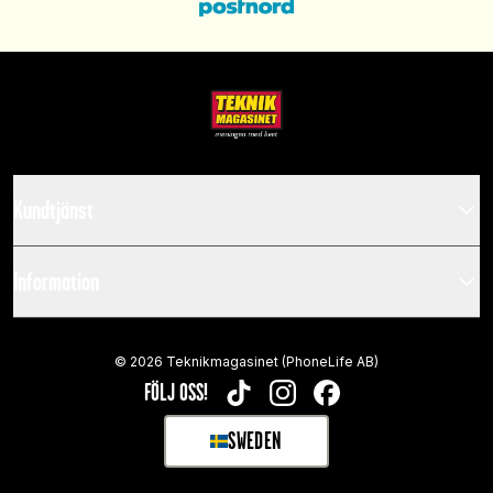
Kundtjänst
Information
©
2026
Teknikmagasinet (PhoneLife AB)
FÖLJ OSS!
TIKTOK
INSTAGRAM
FACEBOOK
SWEDEN
SELECT MARKET