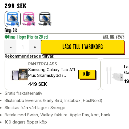
299
SEK
Färg
:
Blå
Finns i lager
(Fler än 20 st)
ART. NR
:
73575
LÄGG TILL I VARUKORG
-
+
Rekommenderade tillval:
PANZERGLASS
La
Samsung Galaxy Tab A11
Ga
KÖP
Plus Skärmskydd i
US
1
reptåligt härdat glas -
449
SEK
vä
Ultra Wide Fit
Gratis fraktalternativ
Blixtsnabb leverans (Early Bird, Instabox, PostNord)
Skickas från vårt lager i Sverige
Betala med Swish, Walley faktura, Apple Pay, kort, bank
100 dagars öppet köp