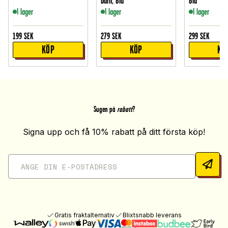
barn, Blå
Blå
I lager
I lager
I lager
199
SEK
279
SEK
299
SEK
KÖP
KÖP
KÖ
Sugen på
rabatt
?
Signa upp och få 10% rabatt på ditt första köp!
Gratis fraktalternativ
Blixtsnabb leverans