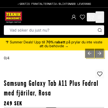
GRATIS FRAKTALTERNATIV
BLIXTSNABB LEVERANS
items in cart,
🌴 Summer Deals! Upp till
70% rabatt
på prylar du inte visste
att du behövde →
PREVIOUS SLID
NEXT S
0
/
4
Samsung Galaxy Tab A11 Plus Fodral
med fjärilar, Rosa
249
SEK