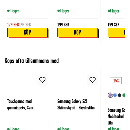
I lager
I lager
I lager
179
SEK
199
SEK
199
SEK
199
SEK
KÖP
KÖP
KÖ
Köps ofta tillsammans med
-15%
Touchpenna med
Samsung Galaxy S21
gummispets, Svart
Skärmskydd - Skyddsfilm
Samsung Galax
Mobilfodral med 
Lila
I lager
I lager
I lager