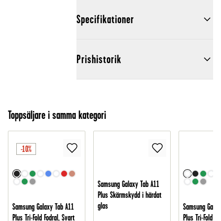
Specifikationer
Prishistorik
Toppsäljare i samma kategori
-10%
Samsung Galaxy Tab A11
Plus Skärmskydd i härdat
glas
Samsung Galaxy Tab A11
Samsung Galax
Plus Tri-Fold Fodral, Svart
Plus Tri-Fold Fo