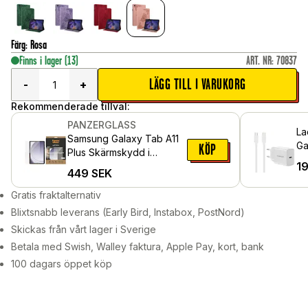
Färg
:
Rosa
Finns i lager
(13)
ART. NR
:
70837
LÄGG TILL I VARUKORG
-
+
Rekommenderade tillval:
PANZERGLASS
La
Samsung Galaxy Tab A11
Ga
KÖP
Plus Skärmskydd i
US
1
reptåligt härdat glas -
449
SEK
vä
Ultra Wide Fit
Gratis fraktalternativ
Blixtsnabb leverans (Early Bird, Instabox, PostNord)
Skickas från vårt lager i Sverige
Betala med Swish, Walley faktura, Apple Pay, kort, bank
100 dagars öppet köp