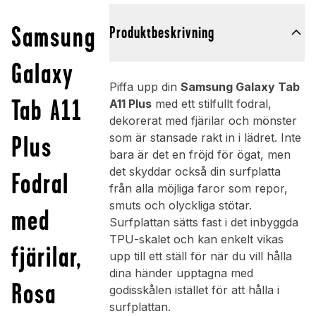
Samsung
Produktbeskrivning
Galaxy
Piffa upp din
Samsung Galaxy Tab
Tab A11
A11 Plus
med ett stilfullt fodral,
dekorerat med fjärilar och mönster
Plus
som är stansade rakt in i lädret. Inte
bara är det en fröjd för ögat, men
det skyddar också din surfplatta
Fodral
från alla möjliga faror som repor,
smuts och olyckliga stötar.
med
Surfplattan sätts fast i det inbyggda
TPU-skalet och kan enkelt vikas
fjärilar,
upp till ett ställ för när du vill hålla
dina händer upptagna med
Rosa
godisskålen istället för att hålla i
surfplattan.