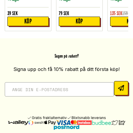
39
SEK
79
SEK
135
SEK
159
SE
KÖP
KÖP
KÖ
Sugen på
rabatt
?
Signa upp och få 10% rabatt på ditt första köp!
Gratis fraktalternativ
Blixtsnabb leverans