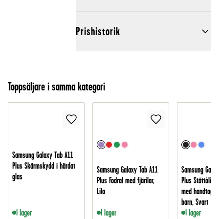
Prishistorik
Toppsäljare i samma kategori
Samsung Galaxy Tab A11
Plus Skärmskydd i härdat
Samsung Galaxy Tab A11
Samsung Galax
glas
Plus Fodral med fjärilar,
Plus Stöttåligt 
Lila
med handtag - 
barn, Svart
I lager
I lager
I lager