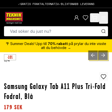
GRATIS FRAKTALTERNATIV
BLIXTSNABB LEVERANS
items in cart,
🌴 Summer Deals! Upp till
70% rabatt
på prylar du inte visste
att du behövde →
-10%
PREVIOUS SLID
NEXT S
0
/
4
Samsung Galaxy Tab A11 Plus Tri-Fold
Fodral, Blå
179
SEK