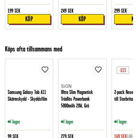
199
SEK
249
SEK
299
SEK
KÖP
KÖP
KÖ
Köps ofta tillsammans med
-11%
SiGN
Samsung Galaxy Tab A11
Ultra Slim Magnetisk
2-pack Reseada
Skärmskydd - Skyddsfilm
Trådlös Powerbank
till Storbritann
5000mAh 20W, Grå
I lager
I lager
I lager
99
SEK
279
SEK
169
SEK
189
SE