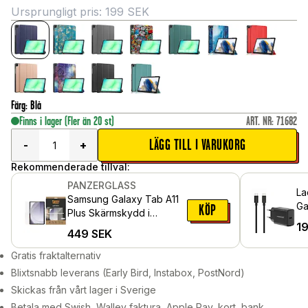
Ursprungligt pris:
199
SEK
Färg
:
Blå
Finns i lager
(Fler än 20 st)
ART. NR
:
71682
LÄGG TILL I VARUKORG
-
+
Rekommenderade tillval:
PANZERGLASS
La
Samsung Galaxy Tab A11
Ga
KÖP
Plus Skärmskydd i
US
1
reptåligt härdat glas -
449
SEK
vä
Ultra Wide Fit
Gratis fraktalternativ
Blixtsnabb leverans (Early Bird, Instabox, PostNord)
Skickas från vårt lager i Sverige
Betala med Swish, Walley faktura, Apple Pay, kort, bank