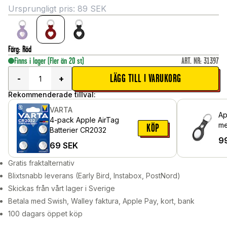
Ursprungligt pris:
89
SEK
Färg
:
Röd
Finns i lager
(Fler än 20 st)
ART. NR
:
31397
LÄGG TILL I VARUKORG
-
+
Rekommenderade tillval:
VARTA
Ap
4-pack Apple AirTag
me
KÖP
Batterier CR2032
9
69
SEK
Gratis fraktalternativ
Blixtsnabb leverans (Early Bird, Instabox, PostNord)
Skickas från vårt lager i Sverige
Betala med Swish, Walley faktura, Apple Pay, kort, bank
100 dagars öppet köp