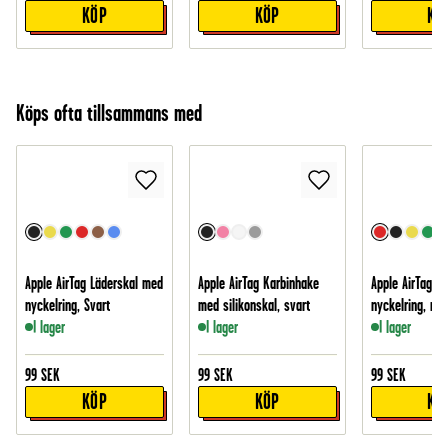
KÖP
KÖP
KÖ
Köps ofta tillsammans med
Apple AirTag Läderskal med
Apple AirTag Karbinhake
Apple AirTag L
nyckelring, Svart
med silikonskal, svart
nyckelring, röd
I lager
I lager
I lager
99
SEK
99
SEK
99
SEK
KÖP
KÖP
KÖ