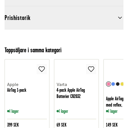
Prishistorik
Toppsäljare i samma kategori
Apple
Varta
AirTag 1-pack
4-pack Apple AirTag
Batterier CR2032
Apple AirTag K
med reflex, Lju
I lager
I lager
I lager
399
SEK
69
SEK
149
SEK