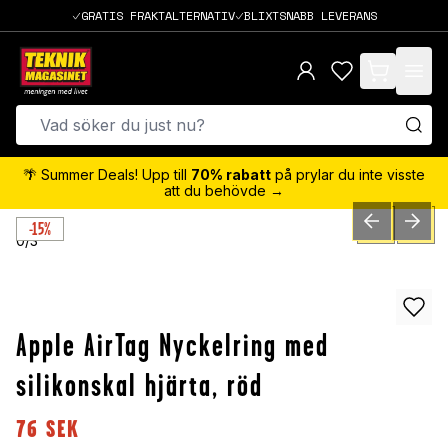
GRATIS FRAKTALTERNATIV
BLIXTSNABB LEVERANS
items in cart,
🌴 Summer Deals! Upp till
70% rabatt
på prylar du inte visste
att du behövde →
-15%
PREVIOUS SLID
NEXT S
0
/
3
Apple AirTag Nyckelring med
silikonskal hjärta, röd
76
SEK