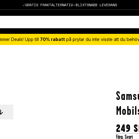
GRATIS FRAKTALTERNATIV
BLIXTSNABB LEVERANS
mmer Deals! Upp till
70% rabatt
på prylar du inte visste att du beh
Samsu
Mobil
249
S
Färg
:
Svart