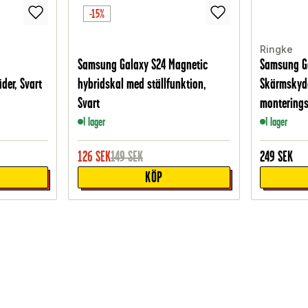
-15%
Ringke
Samsung Galaxy S24 Magnetic
Samsung Ga
der, Svart
hybridskal med ställfunktion,
Skärmskydd
Svart
monterings
I lager
I lager
126
SEK
149
SEK
249
SEK
KÖP