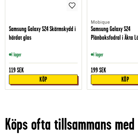
Mobique
Samsung Galaxy S24 Skärmskydd i
Samsung Galaxy S24
härdat glas
Plånboksfodral i Äkta Lä
I lager
I lager
119
SEK
199
SEK
KÖP
KÖP
Köps ofta tillsammans med