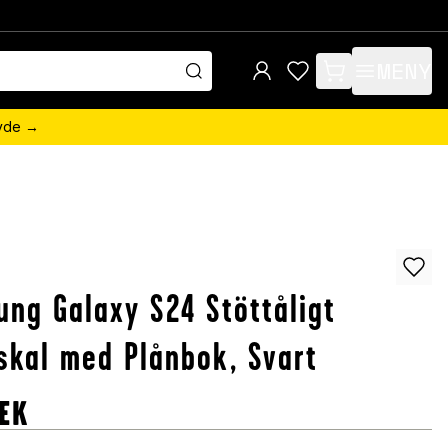
MENY
items in cart, view 
övde →
ng Galaxy S24 Stöttåligt
skal med Plånbok, Svart
EK