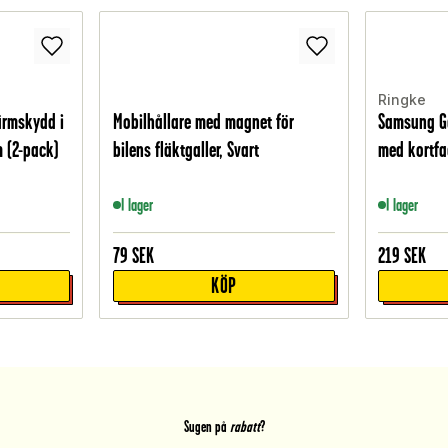
Ringke
ärmskydd i
Mobilhållare med magnet för
Samsung Ga
 (2-pack)
bilens fläktgaller, Svart
med kortfa
I lager
I lager
79
SEK
219
SEK
KÖP
Sugen på
rabatt
?