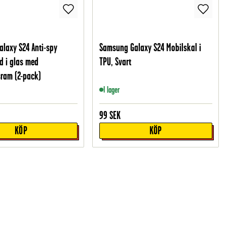
laxy S24 Anti-spy
Samsung Galaxy S24 Mobilskal i
 i glas med
TPU, Svart
ram (2-pack)
I lager
99
SEK
KÖP
KÖP