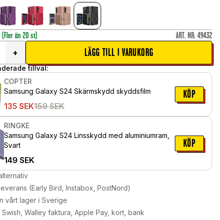
r
(Fler än 20 st)
ART. NR
:
49432
LÄGG TILL I VARUKORG
+
erade tillval:
COPTER
Samsung Galaxy S24 Skärmskydd skyddsfilm
KÖP
135
SEK
159
SEK
RINGKE
Samsung Galaxy S24 Linsskydd med aluminiumram,
KÖP
Svart
149
SEK
alternativ
leverans (Early Bird, Instabox, PostNord)
n vårt lager i Sverige
Swish, Walley faktura, Apple Pay, kort, bank