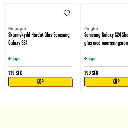
Mobique
Ringke
Skärmskydd Härdat Glas Samsung
Samsung Galaxy S24 Sk
Galaxy S24
glas med monteringsram
I lager
I lager
119
SEK
199
SEK
KÖP
KÖP