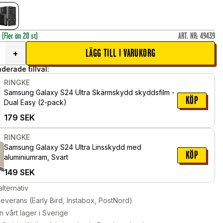
r
(Fler än 20 st)
ART. NR
:
49439
LÄGG TILL I VARUKORG
+
erade tillval:
RINGKE
Samsung Galaxy S24 Ultra Skärmskydd skyddsfilm -
KÖP
Dual Easy (2-pack)
179
SEK
RINGKE
Samsung Galaxy S24 Ultra Linsskydd med
KÖP
aluminiumram, Svart
149
SEK
alternativ
leverans (Early Bird, Instabox, PostNord)
n vårt lager i Sverige