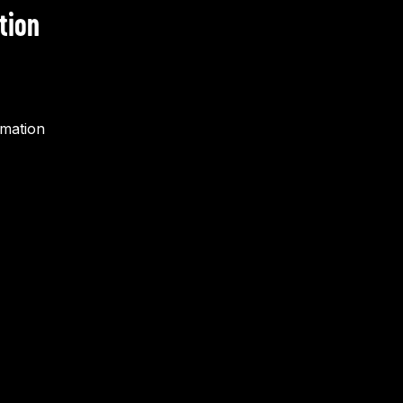
tion
rmation