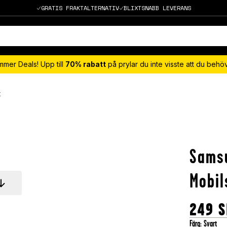
GRATIS FRAKTALTERNATIV
BLIXTSNABB LEVERANS
mmer Deals! Upp till
70% rabatt
på prylar du inte visste att du beh
t
Samsu
Mobil
249
S
Färg
:
Svart