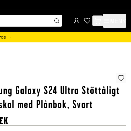
MENY
items in cart, view 
övde →
ng Galaxy S24 Ultra Stöttåligt
skal med Plånbok, Svart
EK