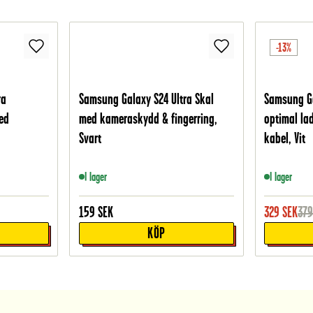
-13%
ra
Samsung Galaxy S24 Ultra Skal
Samsung Ga
ed
med kameraskydd & fingerring,
optimal la
t
Svart
kabel, Vit
I lager
I lager
159
SEK
329
SEK
37
KÖP