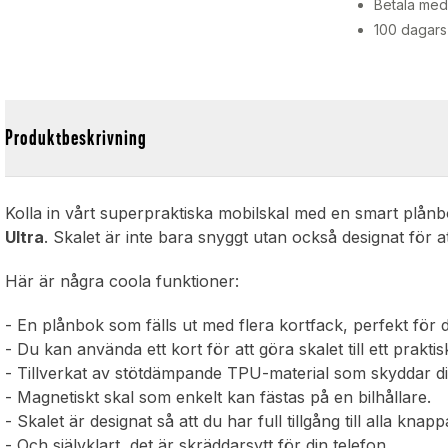
Betala med 
100 dagars
Produktbeskrivning
l
Kolla in vårt superpraktiska mobilskal med en smart plånb
Ultra
. Skalet är inte bara snyggt utan också designat för a
Här är några coola funktioner:
- En plånbok som fälls ut med flera kortfack, perfekt för di
- Du kan använda ett kort för att göra skalet till ett praktisk
- Tillverkat av stötdämpande TPU-material som skyddar di
- Magnetiskt skal som enkelt kan fästas på en bilhållare.
- Skalet är designat så att du har full tillgång till alla kn
- Och självklart, det är skräddarsytt för din telefon.