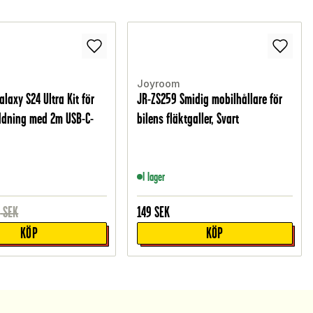
Joyroom
laxy S24 Ultra Kit för
JR-ZS259 Smidig mobilhållare för
ddning med 2m USB-C-
bilens fläktgaller, Svart
I lager
9
SEK
149
SEK
KÖP
KÖP