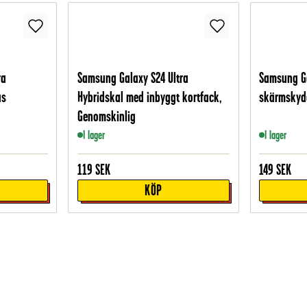
ra
Samsung Galaxy S24 Ultra
Samsung Ga
as
Hybridskal med inbyggt kortfack,
skärmskydd
Genomskinlig
I lager
I lager
119
SEK
149
SEK
KÖP