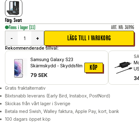
Färg
:
Svart
Finns i lager
(11)
ART. NR
:
36996
LÄGG TILL I VARUKORG
-
+
Rekommenderade tillval:
S
Samsung Galaxy S23
Mo
Skärmskydd - Skyddsfilm
KÖP
US
79
SEK
Ch
3
sv
Gratis fraktalternativ
Blixtsnabb leverans (Early Bird, Instabox, PostNord)
Skickas från vårt lager i Sverige
Betala med Swish, Walley faktura, Apple Pay, kort, bank
100 dagars öppet köp