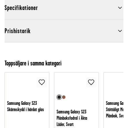
Specifikationer
Prishistorik
Toppsäljare i samma kategori
Samsung Galaxy S23
Samsung Galax
Skärmskydd i härdat glas
Stöttåligt Mobi
Samsung Galaxy S23
Plånbok, Svart
Plånboksfodral i Äkta
Läder, Svart