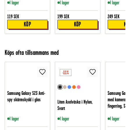
I lager
I lager
I lager
119
SEK
199
SEK
249
SEK
KÖP
KÖP
KÖ
Köps ofta tillsammans med
-11%
Samsung Galaxy S23 Anti-
Samsung Galax
spy skärmskydd i glas
med kamerask
Liten Axelväska i Nylon,
fingerring, Svar
Svart
I lager
I lager
I lager