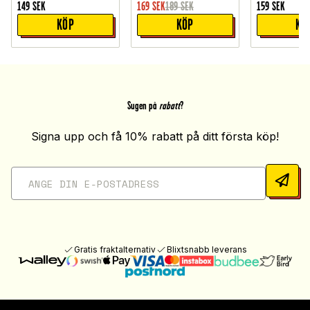
149
SEK
169
SEK
189
SEK
159
SEK
KÖP
KÖP
KÖ
Sugen på
rabatt
?
Signa upp och få 10% rabatt på ditt första köp!
Gratis fraktalternativ
Blixtsnabb leverans