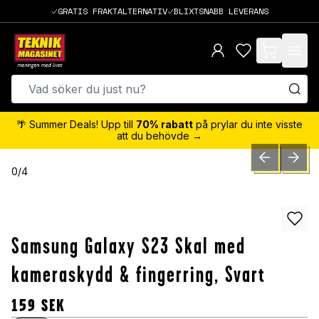
GRATIS FRAKTALTERNATIV
BLIXTSNABB LEVERANS
items in cart,
🌴 Summer Deals! Upp till
70% rabatt
på prylar du inte visste
att du behövde →
PREVIOUS SLID
NEXT S
0
/
4
Samsung Galaxy S23 Skal med
kameraskydd & fingerring, Svart
159
SEK