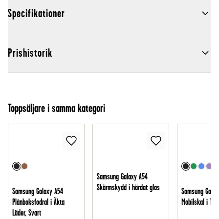
Specifikationer
Prishistorik
Toppsäljare i samma kategori
Samsung Galaxy A54
Skärmskydd i härdat glas
Samsung Galaxy A54
Samsung Galax
Plånboksfodral i Äkta
Mobilskal i TPU
Läder, Svart