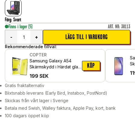
Färg
:
Svart
Finns i lager
(5)
ART. NR
:
38113
LÄGG TILL I VARUKORG
-
+
Rekommenderade tillval:
COPTER
Sa
Samsung Galaxy A54
Sk
KÖP
Skärmskydd i Härdat glas
gl
11
- Exoglass
199
SEK
Gratis fraktalternativ
Blixtsnabb leverans (Early Bird, Instabox, PostNord)
Skickas från vårt lager i Sverige
Betala med Swish, Walley faktura, Apple Pay, kort, bank
100 dagars öppet köp