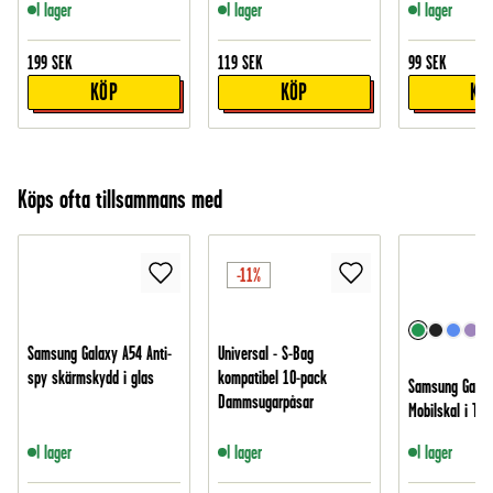
I lager
I lager
I lager
199
SEK
119
SEK
99
SEK
KÖP
KÖP
KÖ
Köps ofta tillsammans med
-11%
Samsung Galaxy A54 Anti-
Universal - S-Bag
spy skärmskydd i glas
kompatibel 10-pack
Samsung Galax
Dammsugarpåsar
Mobilskal i TPU
I lager
I lager
I lager