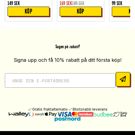
149
SEK
169
SEK
189
SEK
99
SEK
KÖP
KÖP
KÖ
Sugen på
rabatt
?
Signa upp och få 10% rabatt på ditt första köp!
Gratis fraktalternativ
Blixtsnabb leverans