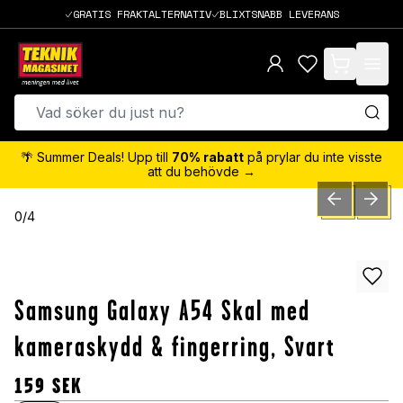
GRATIS FRAKTALTERNATIV
BLIXTSNABB LEVERANS
items in cart,
🌴 Summer Deals! Upp till
70% rabatt
på prylar du inte visste
att du behövde →
PREVIOUS SLID
NEXT S
0
/
4
Samsung Galaxy A54 Skal med
kameraskydd & fingerring, Svart
159
SEK