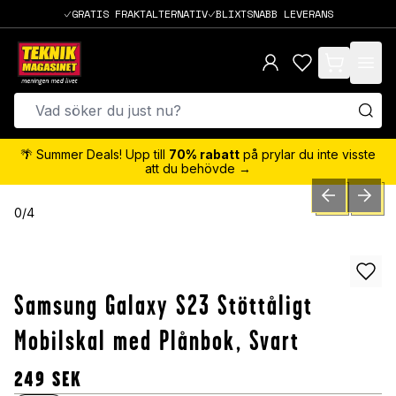
GRATIS FRAKTALTERNATIV
BLIXTSNABB LEVERANS
items in cart,
🌴 Summer Deals! Upp till
70% rabatt
på prylar du inte visste
att du behövde →
PREVIOUS SLID
NEXT S
0
/
4
Samsung Galaxy S23 Stöttåligt
Mobilskal med Plånbok, Svart
249
SEK