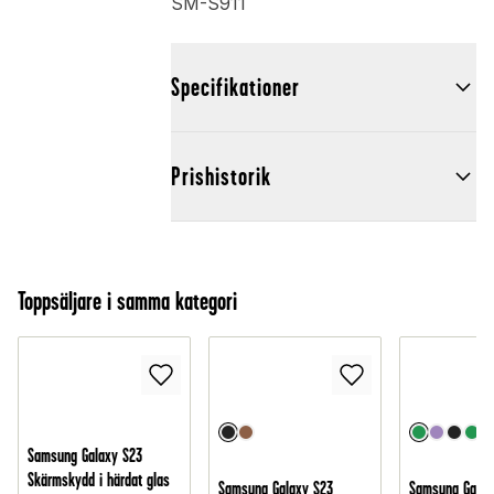
SM-S911
Specifikationer
Prishistorik
Toppsäljare i samma kategori
Samsung Galaxy S23
Skärmskydd i härdat glas
Samsung Galaxy S23
Samsung Galax