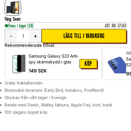
Färg
:
Svart
Finns i lager
(18)
ART. NR
:
37343
LÄGG TILL I VARUKORG
-
+
Rekommenderade tillval:
I
Samsung Galaxy S23 Anti-
Sa
spy skärmskydd i glas
KÖP
S2
149
SEK
Ka
9
Ge
Gratis fraktalternativ
Blixtsnabb leverans (Early Bird, Instabox, PostNord)
Skickas från vårt lager i Sverige
Betala med Swish, Walley faktura, Apple Pay, kort, bank
100 dagars öppet köp