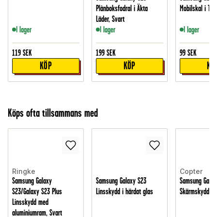
Plånboksfodral i Äkta
Mobilskal i TPU
Läder, Svart
I lager
I lager
I lager
119
SEK
199
SEK
99
SEK
KÖP
KÖP
KÖ
Köps ofta tillsammans med
Ringke
Copter
Samsung Galaxy
Samsung Galaxy S23
Samsung Galax
S23/Galaxy S23 Plus
Linsskydd i härdat glas
Skärmskydd sk
Linsskydd med
aluminiumram, Svart