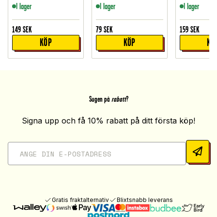
I lager
I lager
I lager
149
SEK
79
SEK
159
SEK
KÖP
KÖP
KÖ
Sugen på
rabatt
?
Signa upp och få 10% rabatt på ditt första köp!
Gratis fraktalternativ
Blixtsnabb leverans