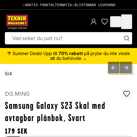
GRATIS FRAKTALTERNATIV
BLIXTSNABB LEVERANS
items in cart,
🌴 Summer Deals! Upp till
70% rabatt
på prylar du inte visste
att du behövde →
PREVIOUS SLID
NEXT S
0
/
4
DG.MING
Samsung Galaxy S23 Skal med
avtagbar plånbok, Svart
179
SEK