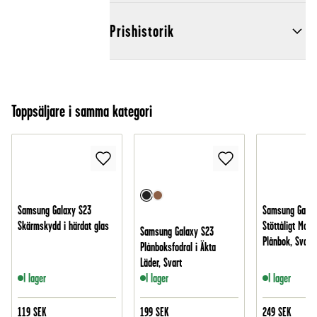
Prishistorik
Toppsäljare i samma kategori
Samsung Galaxy S23
Samsung Galax
Skärmskydd i härdat glas
Stöttåligt Mobi
Samsung Galaxy S23
Plånbok, Svart
Plånboksfodral i Äkta
Läder, Svart
I lager
I lager
I lager
119
SEK
199
SEK
249
SEK