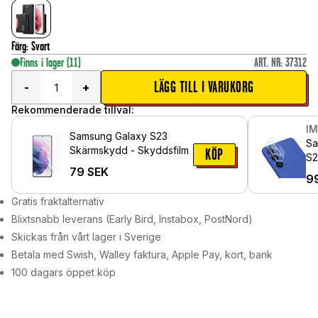
Färg
:
Svart
Finns i lager
(11)
ART. NR
:
37312
LÄGG TILL I VARUKORG
-
+
Rekommenderade tillval:
I
Samsung Galaxy S23
Sa
Skärmskydd - Skyddsfilm
KÖP
S2
79
SEK
Ka
9
Ge
Gratis fraktalternativ
Blixtsnabb leverans (Early Bird, Instabox, PostNord)
Skickas från vårt lager i Sverige
Betala med Swish, Walley faktura, Apple Pay, kort, bank
100 dagars öppet köp