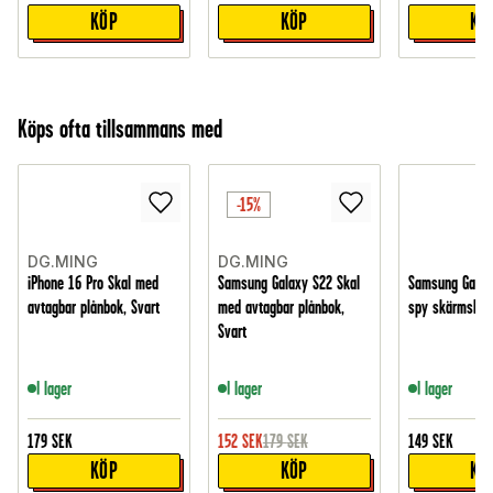
KÖP
KÖP
KÖ
Köps ofta tillsammans med
-15%
DG.MING
DG.MING
iPhone 16 Pro Skal med
Samsung Galaxy S22 Skal
Samsung Galaxy
avtagbar plånbok, Svart
med avtagbar plånbok,
spy skärmskydd
Svart
I lager
I lager
I lager
179
SEK
152
SEK
179
SEK
149
SEK
KÖP
KÖP
KÖ