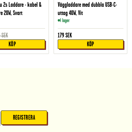
u 2s Laddare - kabel &
Väggladdare med dubbla USB-C-
e 20W, Svart
uttag 40W, Vit
I lager
8
SEK
179
SEK
KÖP
KÖP
REGISTRERA