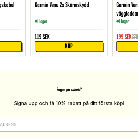
gskabel
Garmin Venu 2s Skärmskydd
Garmin Ven
väggladdar
I lager
I lager
119
SEK
199
SEK
27
KÖP
Sugen på
rabatt
?
Signa upp och få 10% rabatt på ditt första köp!