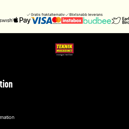
Gratis fraktalternativ
Blixtsnabb leverans
tion
rmation