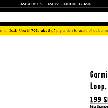
GRATIS FRAKTALTERNATIV
BLIXTSNABB LEVERANS
mmer Deals! Upp till
70% rabatt
på prylar du inte visste att du beh
Garmi
Loop
199
S
Färg
:
Champag