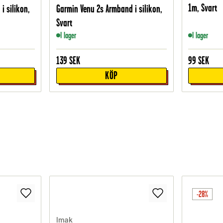
1m, Svart
i silikon,
Garmin Venu 2s Armband i silikon,
Svart
I lager
I lager
139
SEK
99
SEK
KÖP
-28%
Imak