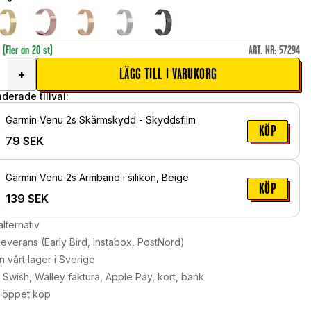
r
(Fler än 20 st)
ART. NR
:
57294
LÄGG TILL I VARUKORG
+
erade tillval:
Garmin Venu 2s Skärmskydd - Skyddsfilm
KÖP
79
SEK
Garmin Venu 2s Armband i silikon, Beige
KÖP
139
SEK
alternativ
leverans (Early Bird, Instabox, PostNord)
n vårt lager i Sverige
Swish, Walley faktura, Apple Pay, kort, bank
 öppet köp