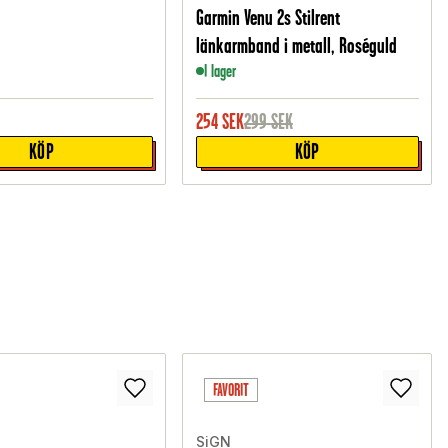
Garmin Venu 2s Stilrent
länkarmband i metall, Roséguld
I lager
254
SEK
299
SEK
KÖP
KÖP
FAVORIT
SiGN