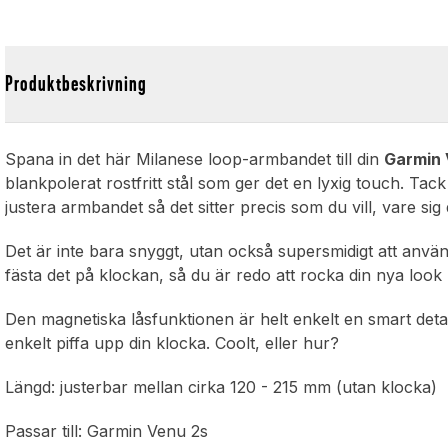
Produktbeskrivning
Spana in det här Milanese loop-armbandet till din
Garmin 
blankpolerat rostfritt stål som ger det en lyxig touch. Ta
justera armbandet så det sitter precis som du vill, vare sig du
Det är inte bara snyggt, utan också supersmidigt att anv
fästa det på klockan, så du är redo att rocka din nya look p
Den magnetiska låsfunktionen är helt enkelt en smart detal
enkelt piffa upp din klocka. Coolt, eller hur?
Längd: justerbar mellan cirka 120 - 215 mm (utan klocka)
Passar till: Garmin Venu 2s