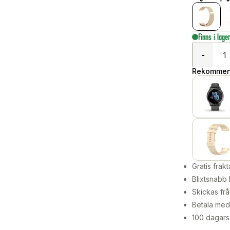
Finns i lage
-
Rekommend
Gratis frakt
Blixtsnabb 
Skickas frå
Betala med 
100 dagars