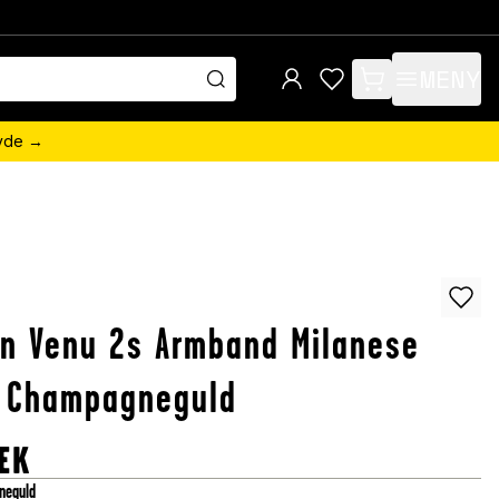
MENY
items in cart, view 
övde →
n Venu 2s Armband Milanese
, Champagneguld
EK
neguld