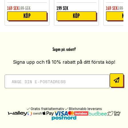
169
SEK
199
SEK
199
SEK
169
SEK
199
SE
KÖP
KÖP
KÖ
Sugen på
rabatt
?
Signa upp och få 10% rabatt på ditt första köp!
Gratis fraktalternativ
Blixtsnabb leverans