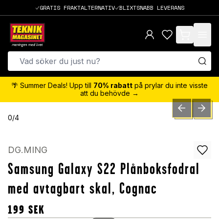
GRATIS FRAKTALTERNATIV
BLIXTSNABB LEVERANS
items in cart,
🌴 Summer Deals! Upp till
70% rabatt
på prylar du inte visste
att du behövde →
PREVIOUS SLID
NEXT S
0
/
4
DG.MING
Samsung Galaxy S22 Plånboksfodral
med avtagbart skal, Cognac
199
SEK