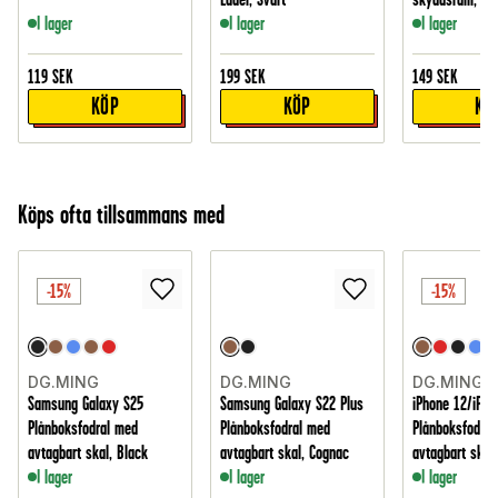
I lager
I lager
I lager
119
SEK
199
SEK
149
SEK
KÖP
KÖP
KÖ
Köps ofta tillsammans med
-15%
-15%
DG.MING
DG.MING
DG.MING
Samsung Galaxy S25
Samsung Galaxy S22 Plus
iPhone 12/iPho
Plånboksfodral med
Plånboksfodral med
Plånboksfodral
avtagbart skal, Black
avtagbart skal, Cognac
avtagbart skal
I lager
I lager
I lager