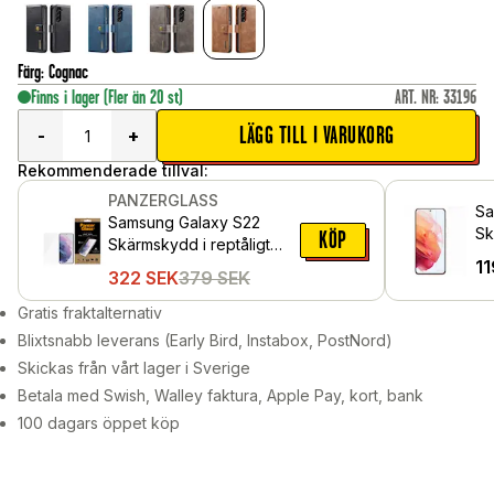
Färg
:
Cognac
Finns i lager
(Fler än 20 st)
ART. NR
:
33196
LÄGG TILL I VARUKORG
-
+
Rekommenderade tillval:
PANZERGLASS
Sa
Samsung Galaxy S22
Sk
KÖP
Skärmskydd i reptåligt
gl
11
härdat glas - Ultra Wide
322
SEK
379
SEK
Fit
Gratis fraktalternativ
Blixtsnabb leverans (Early Bird, Instabox, PostNord)
Skickas från vårt lager i Sverige
Betala med Swish, Walley faktura, Apple Pay, kort, bank
100 dagars öppet köp