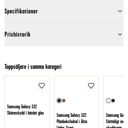
Specifikationer
Prishistorik
Toppsäljare i samma kategori
Samsung Galaxy S22
Skärmskydd i härdat glas
Samsung Galaxy S22
Samsung Galax
Plånboksfodral i Äkta
Stöttåligt mobi
Läder, Svart
skyddsram, Ge