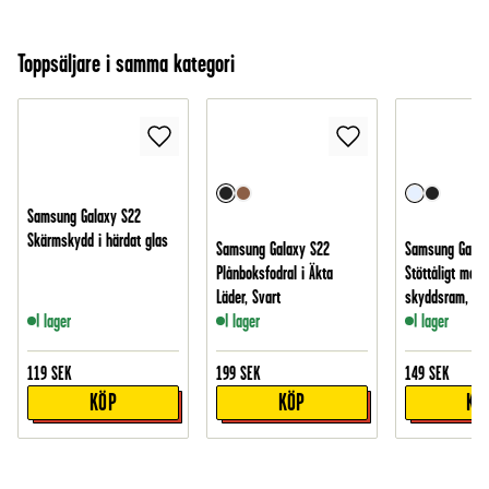
Toppsäljare i samma kategori
Samsung Galaxy S22
Skärmskydd i härdat glas
Samsung Galaxy S22
Samsung Galax
Plånboksfodral i Äkta
Stöttåligt mobi
Läder, Svart
skyddsram, Ge
I lager
I lager
I lager
119
SEK
199
SEK
149
SEK
KÖP
KÖP
KÖ