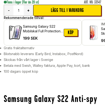
Finns i lager
(Fler än 20 st)
ART. NR
:
33547
LÄGG TILL I VARUKORG
-
+
Rekommenderade tillval:
I
Samsung Galaxy S22
Sa
Mobilskal Full Protection,
KÖP
Sk
Svart
199
SEK
Ge
9
Gratis fraktalternativ
Blixtsnabb leverans (Early Bird, Instabox, PostNord)
Skickas från vårt lager i Sverige
Betala med Swish, Walley faktura, Apple Pay, kort, bank
100 dagars öppet köp
Samsung Galaxy S22 Anti-spy