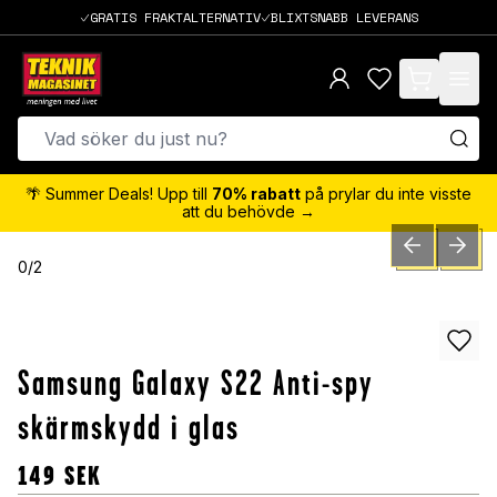
GRATIS FRAKTALTERNATIV
BLIXTSNABB LEVERANS
items in cart,
🌴 Summer Deals! Upp till
70% rabatt
på prylar du inte visste
att du behövde →
PREVIOUS SLID
NEXT S
0
/
2
Samsung Galaxy S22 Anti-spy
skärmskydd i glas
149
SEK