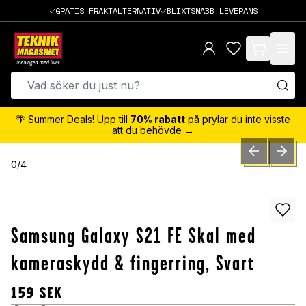
GRATIS FRAKTALTERNATIV
BLIXTSNABB LEVERANS
items in cart,
🌴 Summer Deals! Upp till
70% rabatt
på prylar du inte visste
att du behövde →
PREVIOUS SLID
NEXT S
0
/
4
Samsung Galaxy S21 FE Skal med
kameraskydd & fingerring, Svart
159
SEK