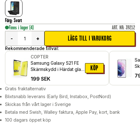
Färg
:
Svart
Finns i lager
(4)
ART. NR
:
39212
LÄGG TILL I VARUKORG
-
+
Rekommenderade tillval:
COPTER
Sa
Samsung Galaxy S21 FE
Sk
KÖP
Skärmskydd i Härdat glas
Sk
7
- Exoglass
199
SEK
Gratis fraktalternativ
Blixtsnabb leverans (Early Bird, Instabox, PostNord)
Skickas från vårt lager i Sverige
Betala med Swish, Walley faktura, Apple Pay, kort, bank
100 dagars öppet köp