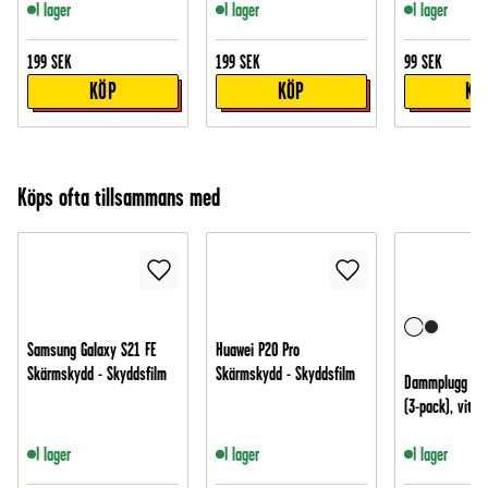
I lager
I lager
I lager
199
SEK
199
SEK
99
SEK
KÖP
KÖP
KÖ
Köps ofta tillsammans med
Samsung Galaxy S21 FE
Huawei P20 Pro
Skärmskydd - Skyddsfilm
Skärmskydd - Skyddsfilm
Dammplugg för
(3-pack), vit
I lager
I lager
I lager