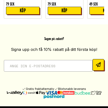
79
SEK
79
SEK
49
SEK
KÖP
KÖP
KÖ
Sugen på
rabatt
?
Signa upp och få 10% rabatt på ditt första köp!
Gratis fraktalternativ
Blixtsnabb leverans