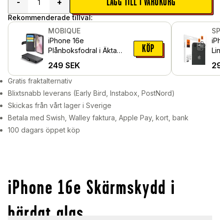
LÄGG TILL I VARUKORG
-
+
Rekommenderade tillval:
MOBIQUE
S
iPhone 16e
iP
KÖP
Plånboksfodral i Äkta
Li
Läder, Svart
Sv
249
SEK
2
Gratis fraktalternativ
Blixtsnabb leverans (Early Bird, Instabox, PostNord)
Skickas från vårt lager i Sverige
Betala med Swish, Walley faktura, Apple Pay, kort, bank
100 dagars öppet köp
iPhone 16e Skärmskydd i
härdat glas