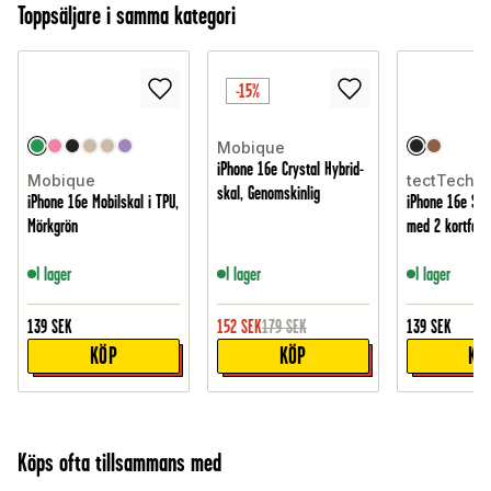
Toppsäljare i samma kategori
-15%
Mobique
iPhone 16e Crystal Hybrid-
Mobique
tectTech
skal, Genomskinlig
iPhone 16e Mobilskal i TPU,
iPhone 16e Sny
Mörkgrön
med 2 kortfack
I lager
I lager
I lager
139
SEK
152
SEK
179
SEK
139
SEK
KÖP
KÖP
KÖ
Köps ofta tillsammans med