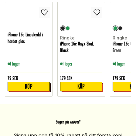
iPhone 16e Linsskydd i
Ringke
Ringke
härdat glas
iPhone 16e Onyx Skal,
iPhone 16e Ony
Black
Green
I lager
I lager
I lager
79
SEK
179
SEK
179
SEK
KÖP
KÖP
KÖ
Sugen på
rabatt
?
Signa upp och få 10% rabatt på ditt första köp!