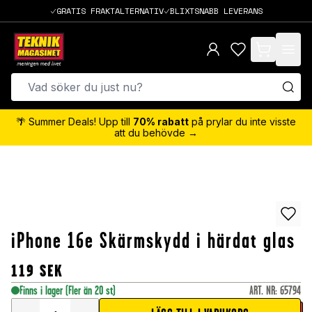
GRATIS FRAKTALTERNATIV
BLIXTSNABB LEVERANS
items in cart,
🌴 Summer Deals! Upp till
70% rabatt
på prylar du inte visste
att du behövde →
iPhone 16e Skärmskydd i härdat glas
119
SEK
Finns i lager
(Fler än 20 st)
ART. NR
:
65794