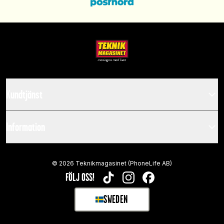
Kundtjänst
Information
©
2026
Teknikmagasinet (PhoneLife AB)
FÖLJ OSS!
TIKTOK
INSTAGRAM
FACEBOOK
SWEDEN
SELECT MARKET