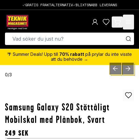
GRATIS FRAKTALTERNATIV
BLIXTSNABB LEVERANS
items in cart,
🌴 Summer Deals! Upp till
70% rabatt
på prylar du inte visste
att du behövde →
PREVIOUS SLID
NEXT S
0
/
3
Samsung Galaxy S20 Stöttåligt
Mobilskal med Plånbok, Svart
249
SEK