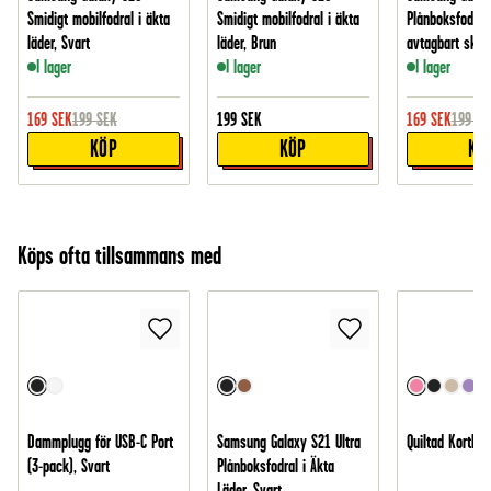
Smidigt mobilfodral i äkta
Smidigt mobilfodral i äkta
Plånboksfodral
läder, Svart
läder, Brun
avtagbart skal,
I lager
I lager
I lager
169
SEK
199
SEK
199
SEK
169
SEK
199
SE
KÖP
KÖP
KÖ
Köps ofta tillsammans med
Dammplugg för USB-C Port
Samsung Galaxy S21 Ultra
Quiltad Korthål
(3-pack), Svart
Plånboksfodral i Äkta
Läder, Svart