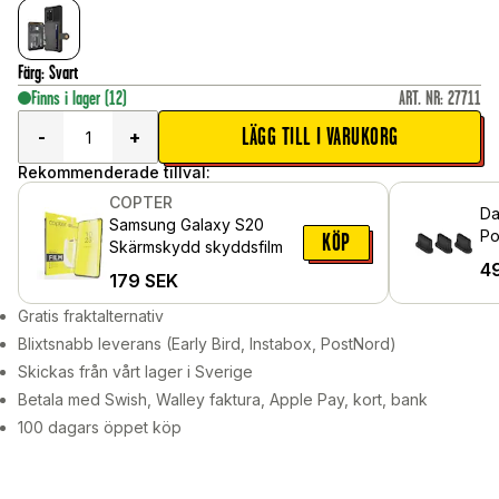
Färg
:
Svart
Finns i lager
(12)
ART. NR
:
27711
LÄGG TILL I VARUKORG
-
+
Rekommenderade tillval:
COPTER
Da
Samsung Galaxy S20
Po
KÖP
Skärmskydd skyddsfilm
4
179
SEK
Gratis fraktalternativ
Blixtsnabb leverans (Early Bird, Instabox, PostNord)
Skickas från vårt lager i Sverige
Betala med Swish, Walley faktura, Apple Pay, kort, bank
100 dagars öppet köp