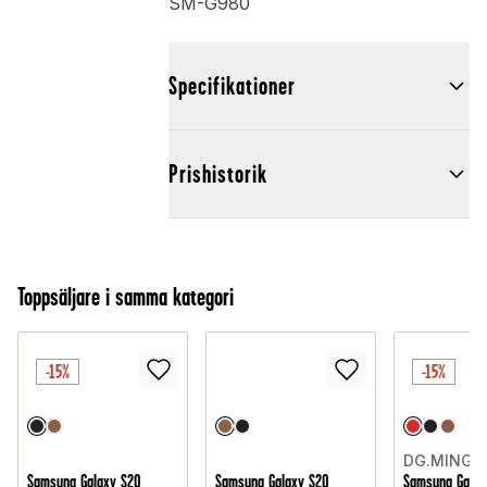
SM-G980
Specifikationer
Prishistorik
Toppsäljare i samma kategori
-15%
-15%
DG.MING
Samsung Galaxy S20
Samsung Galaxy S20
Samsung Galax