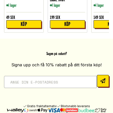
I lager
I lager
I lager
49
SEK
199
SEK
149
SEK
KÖP
KÖP
KÖ
Sugen på
rabatt
?
Signa upp och få 10% rabatt på ditt första köp!
Gratis fraktalternativ
Blixtsnabb leverans