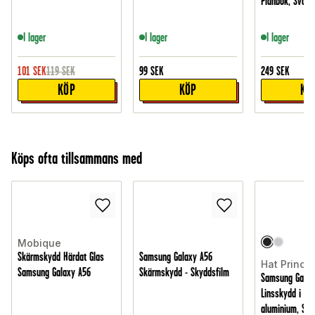
Plånbok, Svart
I lager
I lager
I lager
101
SEK
119
SEK
99
SEK
249
SEK
KÖP
KÖP
KÖ
Köps ofta tillsammans med
Mobique
Skärmskydd Härdat Glas
Samsung Galaxy A56
Hat Prince
Samsung Galaxy A56
Skärmskydd - Skyddsfilm
Samsung Galax
Linsskydd i gl
aluminium, Sva