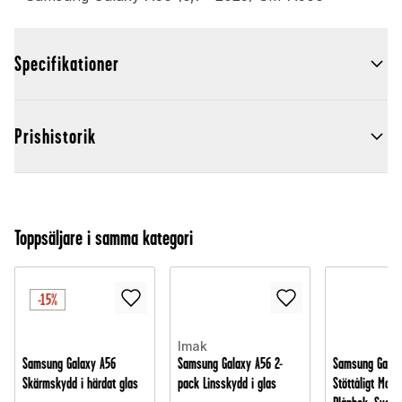
Specifikationer
Prishistorik
Toppsäljare i samma kategori
-15%
Imak
Samsung Galaxy A56
Samsung Galaxy A56 2-
Samsung Galax
Skärmskydd i härdat glas
pack Linsskydd i glas
Stöttåligt Mobi