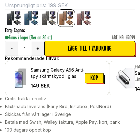
Ursprungligt pris:
199
SEK
Färg
:
Cognac
Finns i lager
(Fler än 20 st)
ART. NR
:
65099
LÄGG TILL I VARUKORG
-
+
Rekommenderade tillval:
HA
Samsung Galaxy A56 Anti-
Sa
spy skärmskydd i glas
KÖP
Li
149
SEK
al
1
Gratis fraktalternativ
Blixtsnabb leverans (Early Bird, Instabox, PostNord)
Skickas från vårt lager i Sverige
Betala med Swish, Walley faktura, Apple Pay, kort, bank
100 dagars öppet köp