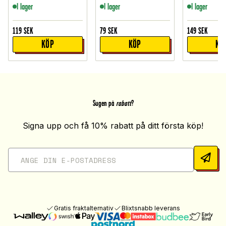
I lager
I lager
I lager
119
SEK
79
SEK
149
SEK
KÖP
KÖP
KÖ
Sugen på
rabatt
?
Signa upp och få 10% rabatt på ditt första köp!
Gratis fraktalternativ
Blixtsnabb leverans