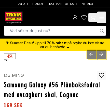
GRATIS FRAKTALTERNATIV
BLIXTSNABB LEVERANS
items in cart,
🌴 Summer Deals! Upp till
70% rabatt
på prylar du inte visste
att du behövde →
-15%
PREVIOUS SLID
NEXT S
0
/
4
DG.MING
Samsung Galaxy A56 Plånboksfodral
med avtagbart skal, Cognac
169
SEK