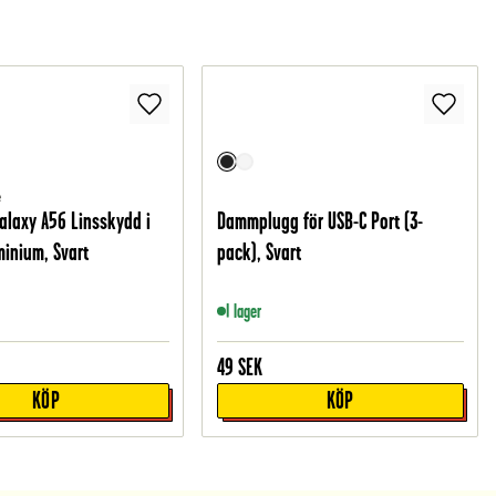
e
laxy A56 Linsskydd i
Dammplugg för USB-C Port (3-
minium, Svart
pack), Svart
I lager
49
SEK
KÖP
KÖP