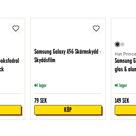
Samsung Galaxy A56 Skärmskydd -
Hat Princ
Skyddsfilm
boksfodral
Samsung Ga
ck
glas & alu
I lager
I lager
79
SEK
149
SEK
KÖP