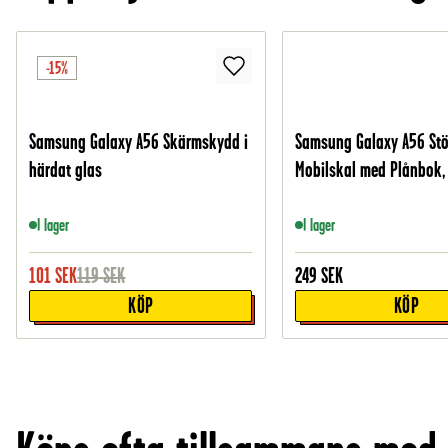
-15%
Samsung Galaxy A56 Skärmskydd i
Samsung Galaxy A56 Stö
härdat glas
Mobilskal med Plånbok,
I lager
I lager
101
SEK
119
SEK
249
SEK
KÖP
KÖP