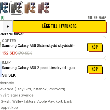
r
(8)
ART. NR
:
66562
LÄGG TILL I VARUKORG
+
erade tillval:
COPTER
Samsung Galaxy A56 Skärmskydd skyddsfilm
KÖP
152
SEK
179
SEK
IMAK
Samsung Galaxy A56 2-pack Linsskydd i glas
KÖP
99
SEK
alternativ
leverans (Early Bird, Instabox, PostNord)
n vårt lager i Sverige
Swish, Walley faktura, Apple Pay, kort, bank
 öppet köp