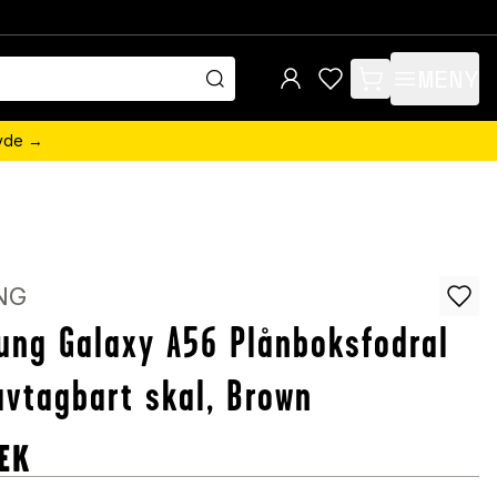
MENY
items in cart, view 
övde →
NG
ng Galaxy A56 Plånboksfodral
vtagbart skal, Brown
EK