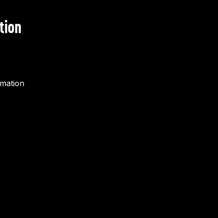
tion
rmation