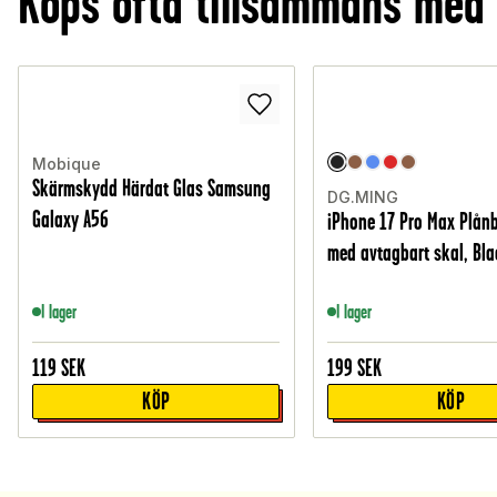
Köps ofta tillsammans med
Mobique
Skärmskydd Härdat Glas Samsung
DG.MING
Galaxy A56
iPhone 17 Pro Max Plån
med avtagbart skal, Bla
I lager
I lager
119
SEK
199
SEK
KÖP
KÖP