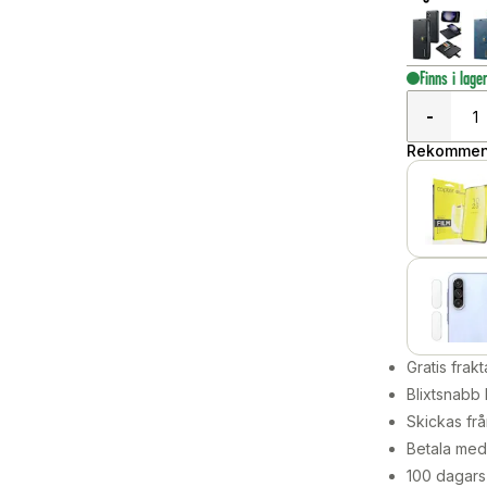
Finns i lage
-
Rekommend
Gratis frakt
Blixtsnabb 
Skickas frå
Betala med 
100 dagars