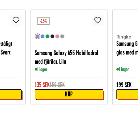
-15%
Ringke
ttåligt
Samsung G
 Svart
glas med m
Samsung Galaxy A56 Mobilfodral
med fjärilar, Lila
I lager
I lager
135
SEK
159
SEK
199
SEK
KÖP