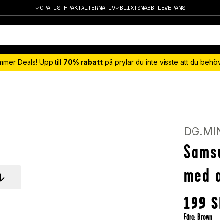
GRATIS FRAKTALTERNATIV
BLIXTSNABB LEVERANS
mmer Deals! Upp till
70% rabatt
på prylar du inte visste att du beh
DG.MI
Samsu
med a
199
S
Färg
:
Brown