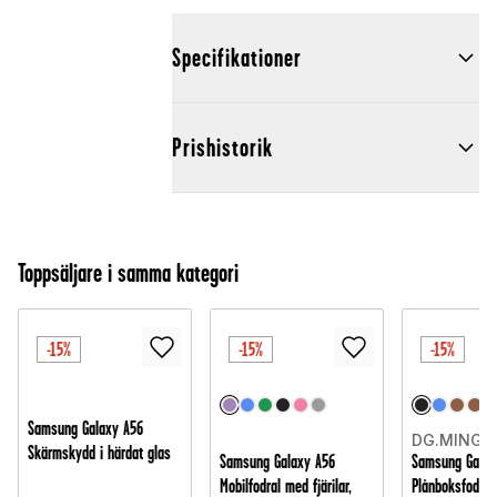
Specifikationer
Prishistorik
Toppsäljare i samma kategori
-15%
-15%
-15%
Samsung Galaxy A56
DG.MING
Skärmskydd i härdat glas
Samsung Galaxy A56
Samsung Galax
Mobilfodral med fjärilar,
Plånboksfodral