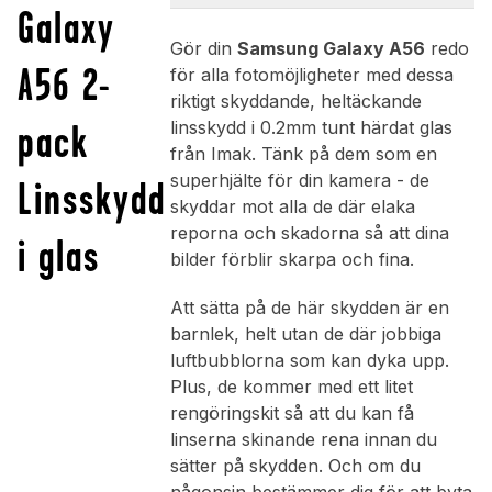
Galaxy
Gör din
Samsung Galaxy A56
redo
A56 2-
för alla fotomöjligheter med dessa
riktigt skyddande, heltäckande
pack
linsskydd i 0.2mm tunt härdat glas
från Imak. Tänk på dem som en
superhjälte för din kamera - de
Linsskydd
skyddar mot alla de där elaka
reporna och skadorna så att dina
i glas
bilder förblir skarpa och fina.
Att sätta på de här skydden är en
barnlek, helt utan de där jobbiga
luftbubblorna som kan dyka upp.
Plus, de kommer med ett litet
rengöringskit så att du kan få
linserna skinande rena innan du
sätter på skydden. Och om du