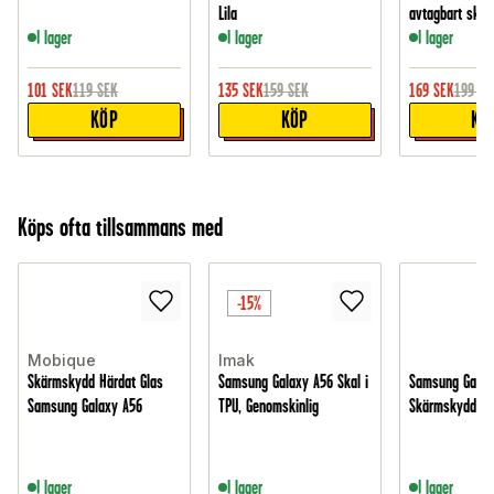
Lila
avtagbart skal,
I lager
I lager
I lager
101
SEK
119
SEK
135
SEK
159
SEK
169
SEK
199
SE
KÖP
KÖP
KÖ
Köps ofta tillsammans med
-15%
Mobique
Imak
Skärmskydd Härdat Glas
Samsung Galaxy A56 Skal i
Samsung Galax
Samsung Galaxy A56
TPU, Genomskinlig
Skärmskydd - 
I lager
I lager
I lager