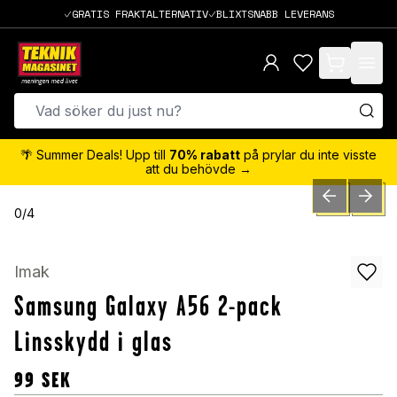
GRATIS FRAKTALTERNATIV
BLIXTSNABB LEVERANS
items in cart,
🌴 Summer Deals! Upp till
70% rabatt
på prylar du inte visste
att du behövde →
PREVIOUS SLID
NEXT S
0
/
4
Imak
Samsung Galaxy A56 2-pack
Linsskydd i glas
99
SEK