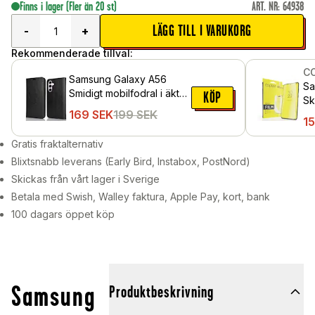
Finns i lager
(Fler än 20 st)
ART. NR
:
64938
LÄGG TILL I VARUKORG
-
+
Rekommenderade tillval:
C
Samsung Galaxy A56
Sa
Smidigt mobilfodral i äkta
KÖP
Sk
läder, Svart
169
SEK
199
SEK
1
Gratis fraktalternativ
Blixtsnabb leverans (Early Bird, Instabox, PostNord)
Skickas från vårt lager i Sverige
Betala med Swish, Walley faktura, Apple Pay, kort, bank
100 dagars öppet köp
Samsung
Produktbeskrivning