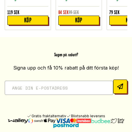
119
SEK
84
SEK
99
SEK
79
SEK
KÖP
KÖP
KÖ
Sugen på
rabatt
?
Signa upp och få 10% rabatt på ditt första köp!
Gratis fraktalternativ
Blixtsnabb leverans