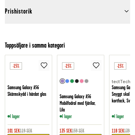
Prishistorik
Toppsäljare i samma kategori
-15%
-15%
-15%
tectTech
Samsung Galaxy A56
Samsung Galax
Skärmskydd i härdat glas
Snyggt skal m
Samsung Galaxy A56
kortfack, Svart
Mobilfodral med fjärilar,
Lila
I lager
I lager
I lager
101
SEK
119
SEK
135
SEK
159
SEK
118
SEK
139
SE