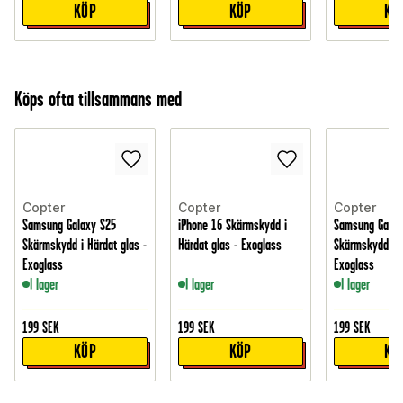
KÖP
KÖP
KÖ
Köps ofta tillsammans med
Copter
Copter
Copter
Samsung Galaxy S25
iPhone 16 Skärmskydd i
Samsung Galax
Skärmskydd i Härdat glas -
Härdat glas - Exoglass
Skärmskydd i H
Exoglass
Exoglass
I lager
I lager
I lager
199
SEK
199
SEK
199
SEK
KÖP
KÖP
KÖ