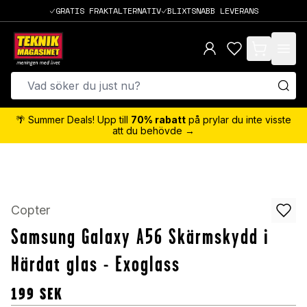
GRATIS FRAKTALTERNATIV
BLIXTSNABB LEVERANS
items in cart,
🌴 Summer Deals! Upp till
70% rabatt
på prylar du inte visste
att du behövde →
Copter
Samsung Galaxy A56 Skärmskydd i
Härdat glas - Exoglass
199
SEK