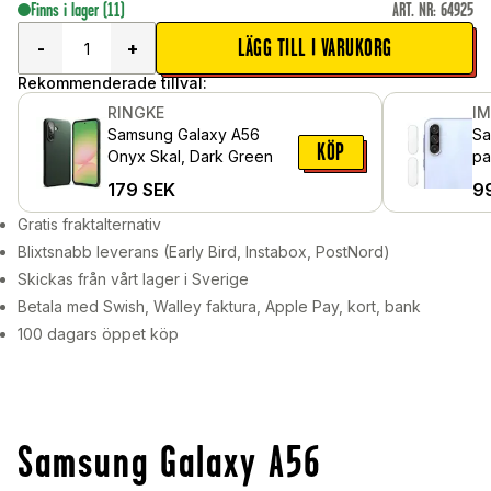
Finns i lager
(11)
ART. NR
:
64925
LÄGG TILL I VARUKORG
-
+
Rekommenderade tillval:
RINGKE
I
Samsung Galaxy A56
Sa
KÖP
Onyx Skal, Dark Green
pa
179
SEK
9
Gratis fraktalternativ
Blixtsnabb leverans (Early Bird, Instabox, PostNord)
Skickas från vårt lager i Sverige
Betala med Swish, Walley faktura, Apple Pay, kort, bank
100 dagars öppet köp
Samsung Galaxy A56