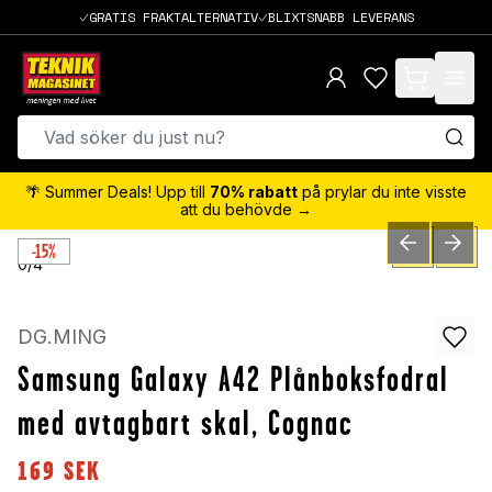
GRATIS FRAKTALTERNATIV
BLIXTSNABB LEVERANS
items in cart,
🌴 Summer Deals! Upp till
70% rabatt
på prylar du inte visste
att du behövde →
-15%
PREVIOUS SLID
NEXT S
0
/
4
DG.MING
Samsung Galaxy A42 Plånboksfodral
med avtagbart skal, Cognac
169
SEK