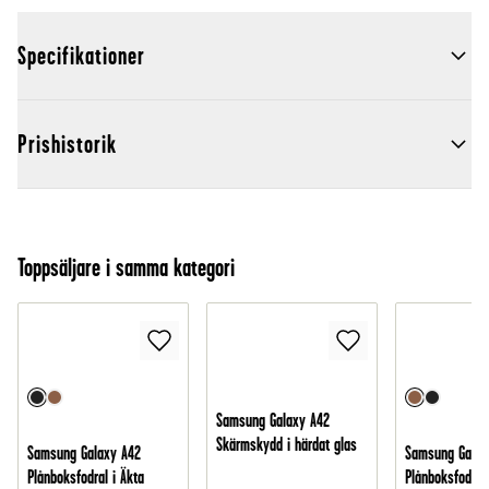
Specifikationer
Prishistorik
Toppsäljare i samma kategori
Samsung Galaxy A42
Skärmskydd i härdat glas
Samsung Galaxy A42
Samsung Galax
Plånboksfodral i Äkta
Plånboksfodral 