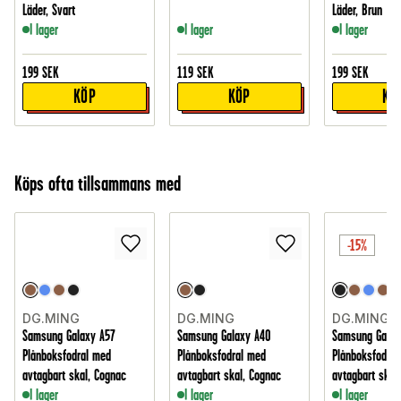
Läder, Svart
Läder, Brun
I lager
I lager
I lager
199
SEK
119
SEK
199
SEK
KÖP
KÖP
KÖ
Köps ofta tillsammans med
-15%
DG.MING
DG.MING
DG.MING
Samsung Galaxy A57
Samsung Galaxy A40
Samsung Galax
Plånboksfodral med
Plånboksfodral med
Plånboksfodral
avtagbart skal, Cognac
avtagbart skal, Cognac
avtagbart skal,
I lager
I lager
I lager