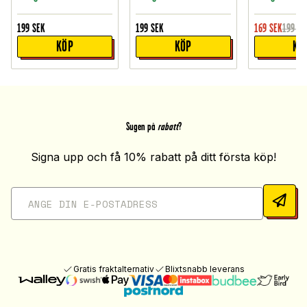
199
SEK
199
SEK
169
SEK
199
SE
KÖP
KÖP
KÖ
Sugen på
rabatt
?
Signa upp och få 10% rabatt på ditt första köp!
Gratis fraktalternativ
Blixtsnabb leverans