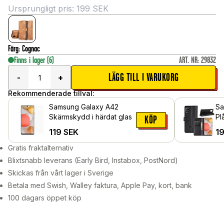
Ursprungligt pris:
199
SEK
Färg
:
Cognac
Finns i lager
(6)
ART. NR
:
29832
LÄGG TILL I VARUKORG
-
+
Rekommenderade tillval:
Samsung Galaxy A42
Sa
Skärmskydd i härdat glas
Pl
KÖP
Lä
119
SEK
1
Gratis fraktalternativ
Blixtsnabb leverans (Early Bird, Instabox, PostNord)
Skickas från vårt lager i Sverige
Betala med Swish, Walley faktura, Apple Pay, kort, bank
100 dagars öppet köp