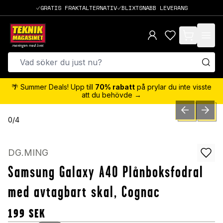
GRATIS FRAKTALTERNATIV
BLIXTSNABB LEVERANS
items in cart,
🌴 Summer Deals! Upp till
70% rabatt
på prylar du inte visste
att du behövde →
PREVIOUS SLID
NEXT S
0
/
4
DG.MING
Samsung Galaxy A40 Plånboksfodral
med avtagbart skal, Cognac
199
SEK