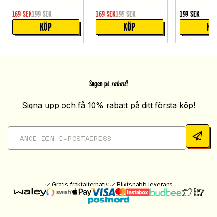
169
SEK
199
SEK
169
SEK
199
SEK
199
SEK
KÖP
KÖP
KÖ
Sugen på
rabatt
?
Signa upp och få 10% rabatt på ditt första köp!
Gratis fraktalternativ
Blixtsnabb leverans