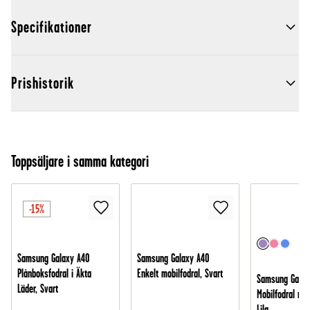
Specifikationer
Prishistorik
Toppsäljare i samma kategori
-15%
Samsung Galaxy A40
Samsung Galaxy A40
Plånboksfodral i Äkta
Enkelt mobilfodral, Svart
Samsung Galax
Läder, Svart
Mobilfodral med 
Lila