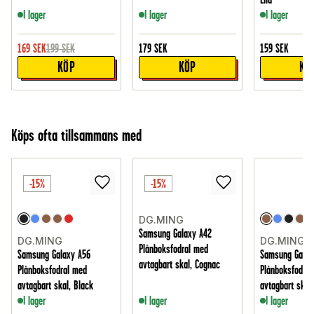
I lager
I lager
I lager
169
SEK
199
SEK
179
SEK
159
SEK
KÖP
KÖP
KÖ
Köps ofta tillsammans med
-15%
-15%
DG.MING
Samsung Galaxy A42
DG.MING
DG.MING
Plånboksfodral med
Samsung Galaxy A56
Samsung Galax
avtagbart skal, Cognac
Plånboksfodral med
Plånboksfodral
avtagbart skal, Black
avtagbart skal
I lager
I lager
I lager