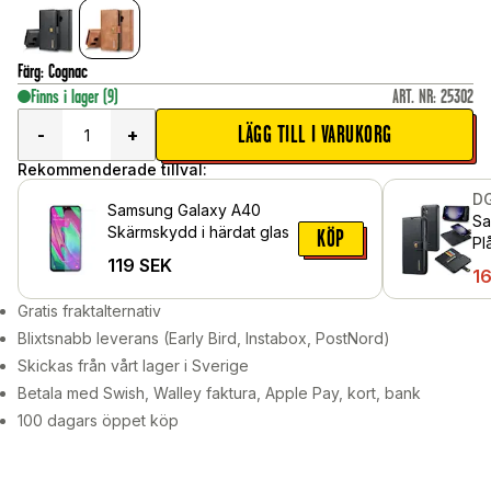
Färg
:
Cognac
Finns i lager
(9)
ART. NR
:
25302
LÄGG TILL I VARUKORG
-
+
Rekommenderade tillval:
D
Samsung Galaxy A40
Sa
Skärmskydd i härdat glas
KÖP
Pl
119
SEK
av
1
Gratis fraktalternativ
Blixtsnabb leverans (Early Bird, Instabox, PostNord)
Skickas från vårt lager i Sverige
Betala med Swish, Walley faktura, Apple Pay, kort, bank
100 dagars öppet köp