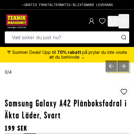
GRATIS FRAKTALTERNATIV
BLIXTSNABB LEVERANS
items in cart,
🌴 Summer Deals! Upp till
70% rabatt
på prylar du inte visste
att du behövde →
PREVIOUS SLID
NEXT S
0
/
4
Samsung Galaxy A42 Plånboksfodral i
Äkta Läder, Svart
199
SEK