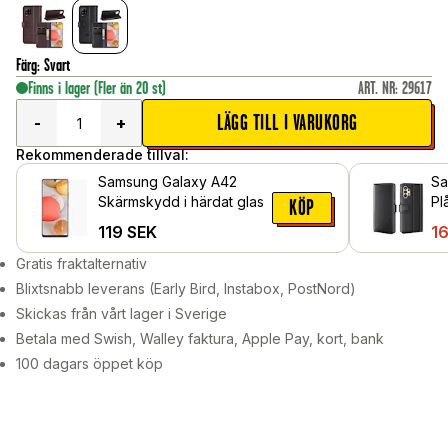
Färg
:
Svart
Finns i lager
(Fler än 20 st)
ART. NR
:
29617
LÄGG TILL I VARUKORG
-
+
Rekommenderade tillval:
Samsung Galaxy A42
Sa
Skärmskydd i härdat glas
Pl
KÖP
Lä
119
SEK
1
Gratis fraktalternativ
Blixtsnabb leverans (Early Bird, Instabox, PostNord)
Skickas från vårt lager i Sverige
Betala med Swish, Walley faktura, Apple Pay, kort, bank
100 dagars öppet köp