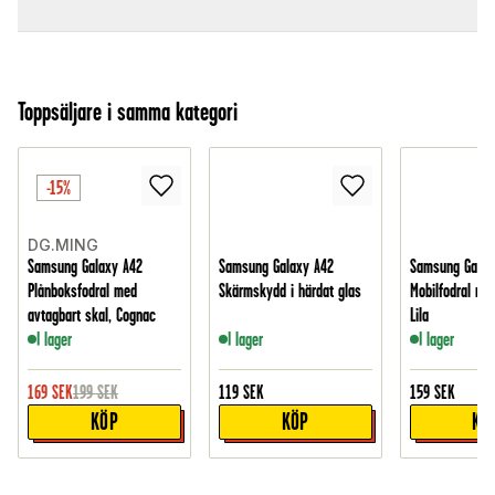
Toppsäljare i samma kategori
-15%
DG.MING
Samsung Galaxy A42
Samsung Galaxy A42
Samsung Galax
Plånboksfodral med
Skärmskydd i härdat glas
Mobilfodral med 
avtagbart skal, Cognac
Lila
I lager
I lager
I lager
169
SEK
199
SEK
119
SEK
159
SEK
KÖP
KÖP
KÖ