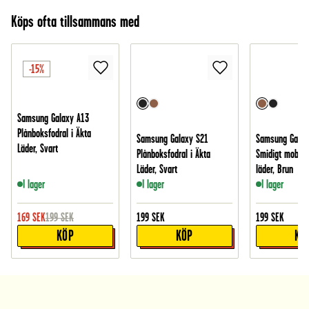
Köps ofta tillsammans med
-15%
Samsung Galaxy A13
Plånboksfodral i Äkta
Samsung Galaxy S21
Samsung Galax
Läder, Svart
Plånboksfodral i Äkta
Smidigt mobilfo
Läder, Svart
läder, Brun
I lager
I lager
I lager
169
SEK
199
SEK
199
SEK
199
SEK
KÖP
KÖP
KÖ