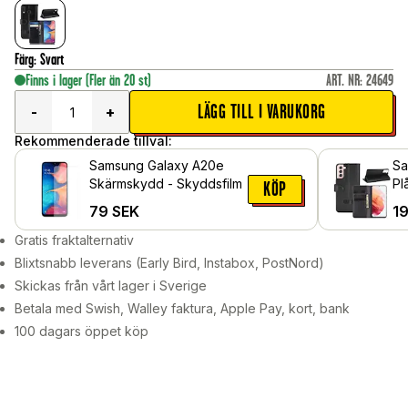
Färg
:
Svart
Finns i lager
(Fler än 20 st)
ART. NR
:
24649
LÄGG TILL I VARUKORG
-
+
Rekommenderade tillval:
Samsung Galaxy A20e
Sa
Skärmskydd - Skyddsfilm
Pl
KÖP
Lä
79
SEK
1
Gratis fraktalternativ
Blixtsnabb leverans (Early Bird, Instabox, PostNord)
Skickas från vårt lager i Sverige
Betala med Swish, Walley faktura, Apple Pay, kort, bank
100 dagars öppet köp