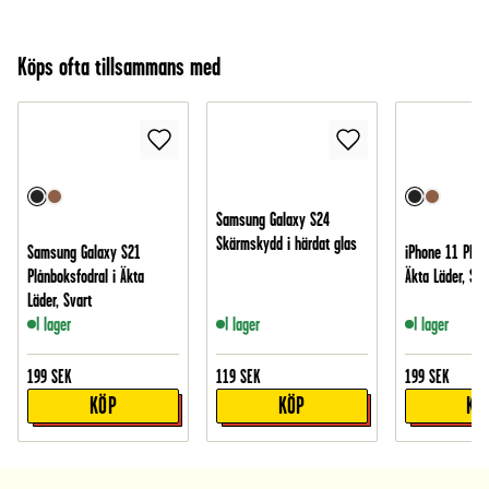
Köps ofta tillsammans med
Samsung Galaxy S24
Skärmskydd i härdat glas
Samsung Galaxy S21
iPhone 11 Plånb
Plånboksfodral i Äkta
Äkta Läder, Sva
Läder, Svart
I lager
I lager
I lager
199
SEK
119
SEK
199
SEK
KÖP
KÖP
KÖ