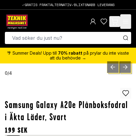
GRATIS FRAKTALTERNATIV
BLIXTSNABB LEVERANS
items in cart,
🌴 Summer Deals! Upp till
70% rabatt
på prylar du inte visste
att du behövde →
PREVIOUS SLID
NEXT S
0
/
4
Samsung Galaxy A20e Plånboksfodral
i Äkta Läder, Svart
199
SEK