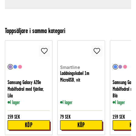
Toppsäljare i samma kategori
Smartline
Laddningskabel 1m
MicroUSB, vit
Samsung Galaxy A20e
Samsung Galax
Mobilfodral med fjärilar,
Mobilfodral med 
Lila
Blå
I lager
I lager
I lager
159
SEK
79
SEK
159
SEK
KÖP
KÖP
KÖ