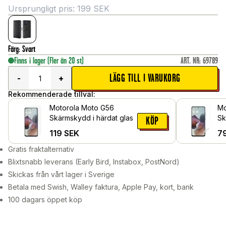
Ursprungligt pris:
199
SEK
Färg
:
Svart
Finns i lager
(Fler än 20 st)
ART. NR
:
69789
LÄGG TILL I VARUKORG
-
+
Rekommenderade tillval:
Motorola Moto G56
Mo
Skärmskydd i härdat glas
Sk
KÖP
Sk
119
SEK
7
Gratis fraktalternativ
Blixtsnabb leverans (Early Bird, Instabox, PostNord)
Skickas från vårt lager i Sverige
Betala med Swish, Walley faktura, Apple Pay, kort, bank
100 dagars öppet köp