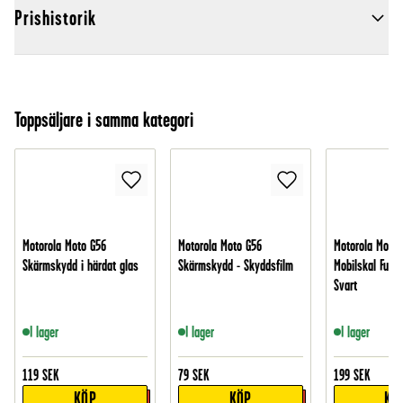
Prishistorik
Toppsäljare i samma kategori
Motorola Moto G56
Motorola Moto G56
Motorola Moto 
Skärmskydd i härdat glas
Skärmskydd - Skyddsfilm
Mobilskal Full P
Svart
I lager
I lager
I lager
119
SEK
79
SEK
199
SEK
KÖP
KÖP
KÖ