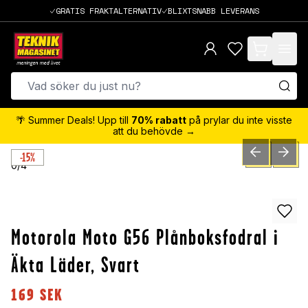
GRATIS FRAKTALTERNATIV
BLIXTSNABB LEVERANS
items in cart,
🌴 Summer Deals! Upp till
70% rabatt
på prylar du inte visste
att du behövde →
-15%
PREVIOUS SLID
NEXT S
0
/
4
Motorola Moto G56 Plånboksfodral i
Äkta Läder, Svart
169
SEK