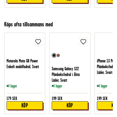
Köps ofta tillsammans med
Motorola Moto G8 Power
iPhone 13 Pro
Enkelt mobilfodral, Svart
Plånboksfodral 
Samsung Galaxy S22
Läder, Svart
Plånboksfodral i Äkta
Läder, Svart
I lager
I lager
I lager
179
SEK
199
SEK
199
SEK
KÖP
KÖP
KÖ