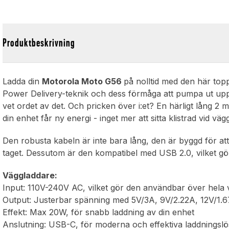
Produktbeskrivning
Ladda din
Motorola Moto G56
på nolltid med den här to
Power Delivery-teknik och dess förmåga att pumpa ut upp 
vet ordet av det. Och pricken över i:et? En härligt lång 2 
din enhet får ny energi - inget mer att sitta klistrad vid väg
Den robusta kabeln är inte bara lång, den är byggd för att h
taget. Dessutom är den kompatibel med USB 2.0, vilket gör
Väggladdare:
Input: 110V-240V AC, vilket gör den användbar över hela 
Output: Justerbar spänning med 5V/3A, 9V/2.22A, 12V/1.67
Effekt: Max 20W, för snabb laddning av din enhet
Anslutning: USB-C, för moderna och effektiva laddningslö