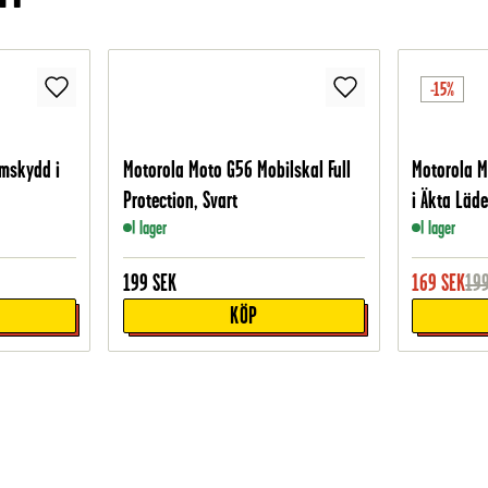
-15%
mskydd i
Motorola Moto G56 Mobilskal Full
Motorola M
Protection, Svart
i Äkta Läde
I lager
I lager
199
SEK
169
SEK
19
KÖP