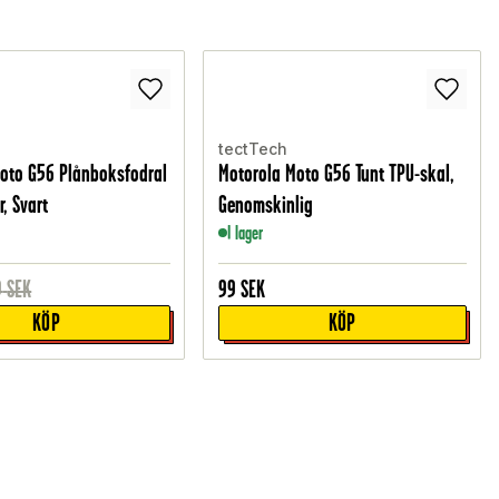
tectTech
oto G56 Plånboksfodral
Motorola Moto G56 Tunt TPU-skal,
r, Svart
Genomskinlig
I lager
9
SEK
99
SEK
KÖP
KÖP