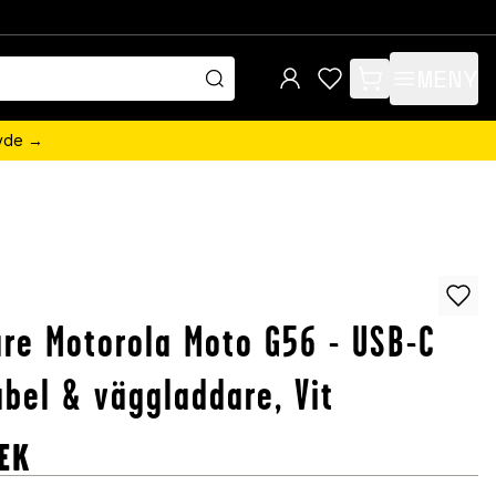
MENY
items in cart, view 
övde →
re Motorola Moto G56 - USB-C
bel & väggladdare, Vit
EK