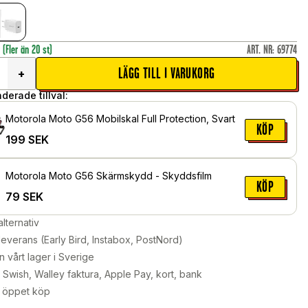
r
(Fler än 20 st)
ART. NR
:
69774
LÄGG TILL I VARUKORG
+
erade tillval:
Motorola Moto G56 Mobilskal Full Protection, Svart
KÖP
199
SEK
Motorola Moto G56 Skärmskydd - Skyddsfilm
KÖP
79
SEK
alternativ
leverans (Early Bird, Instabox, PostNord)
n vårt lager i Sverige
Swish, Walley faktura, Apple Pay, kort, bank
 öppet köp