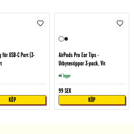
för USB-C Port (3-
AirPods Pro Ear Tips -
t
Utbytestippar 3-pack, Vit
I lager
99
SEK
KÖP
KÖP