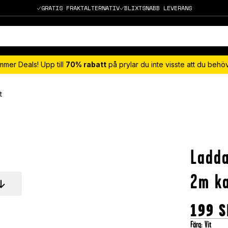
GRATIS FRAKTALTERNATIV
BLIXTSNABB LEVERANS
mmer Deals! Upp till
70% rabatt
på prylar du inte visste att du beh
t
Ladda
2m ka
199
S
Färg
:
Vit