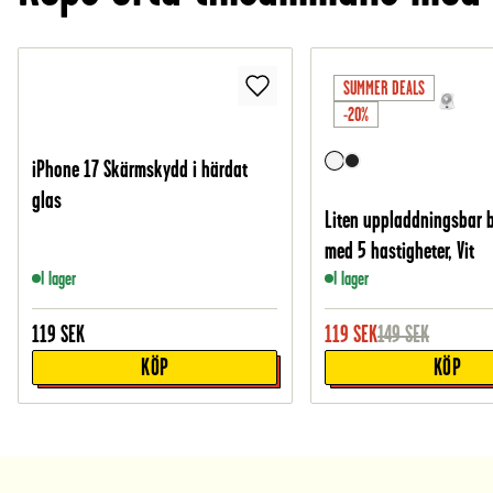
SUMMER DEALS
-20%
iPhone 17 Skärmskydd i härdat
glas
Liten uppladdningsbar 
med 5 hastigheter, Vit
I lager
I lager
119
SEK
119
SEK
149
SEK
KÖP
KÖP