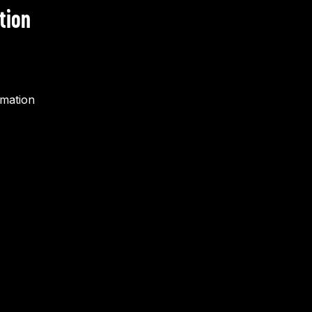
tion
rmation