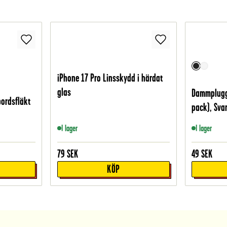
iPhone 17 Pro Linsskydd i härdat
glas
Dammplugg 
bordsfläkt
pack), Svar
I lager
I lager
79
SEK
49
SEK
KÖP