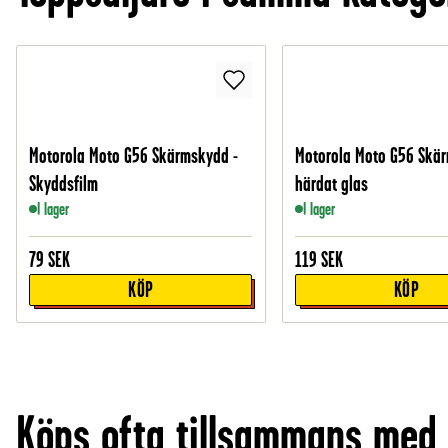
Motorola Moto G56 Skärmskydd -
Motorola Moto G56 Skär
Skyddsfilm
härdat glas
I lager
I lager
79
SEK
119
SEK
KÖP
KÖP
Köps ofta tillsammans med