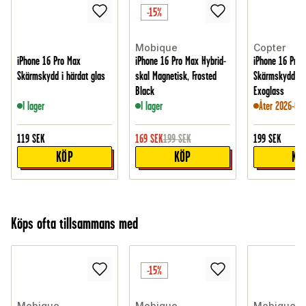
-15%
Mobique
Copter
iPhone 16 Pro Max
iPhone 16 Pro Max Hybrid-
iPhone 16 Pro 
Skärmskydd i härdat glas
skal Magnetisk, Frosted
Skärmskydd i H
Black
Exoglass
I lager
I lager
Åter 2026-08-
119
SEK
169
SEK
199
SEK
199
SEK
KÖP
KÖP
KÖ
Köps ofta tillsammans med
-15%
Mobique
Mobique
Mobique