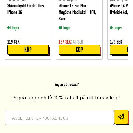
Skärmskydd Härdat Glas
iPhone 16 Pro Max
iPhone 14 Pro 
iPhone 16
MagSafe Mobilskal i TPU,
Hybrid-skal, G
Svart
I lager
I lager
I lager
119
SEK
127
SEK
149
SEK
179
SEK
KÖP
KÖP
KÖ
Sugen på
rabatt
?
Signa upp och få 10% rabatt på ditt första köp!