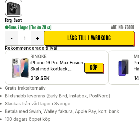
Färg
:
Svart
Finns i lager
(Fler än 20 st)
ART. NR
:
70488
LÄGG TILL I VARUKORG
-
+
Rekommenderade tillval:
RINGKE
M
iPhone 16 Pro Max Fusion
Pr
KÖP
Skal med kortfack,
Hä
Genomskinlig
Pr
219
SEK
1
Gratis fraktalternativ
Blixtsnabb leverans (Early Bird, Instabox, PostNord)
Skickas från vårt lager i Sverige
Betala med Swish, Walley faktura, Apple Pay, kort, bank
100 dagars öppet köp