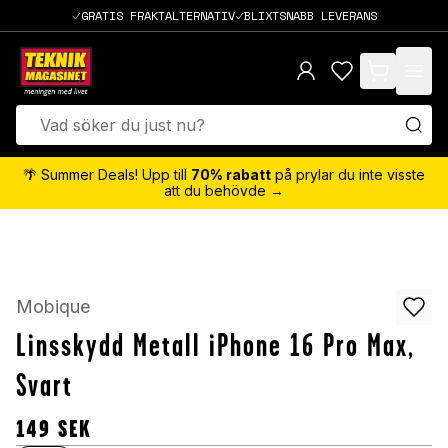
GRATIS FRAKTALTERNATIV
BLIXTSNABB LEVERANS
items in cart,
🌴 Summer Deals! Upp till
70% rabatt
på prylar du inte visste
att du behövde →
Mobique
Linsskydd Metall iPhone 16 Pro Max,
Svart
149
SEK