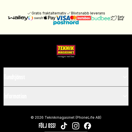
Gratis fraktalternativ
Blixtsnabb leverans
Kundtjänst
Information
©
2026
Teknikmagasinet (PhoneLife AB)
FÖLJ OSS!
TIKTOK
INSTAGRAM
FACEBOOK