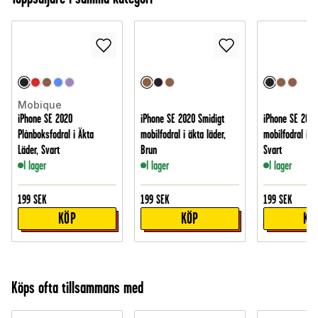
Mobique
iPhone SE 2020
iPhone SE 2020 Smidigt
iPhone SE 2020
Plånboksfodral i Äkta
mobilfodral i äkta läder,
mobilfodral i äk
Läder, Svart
Brun
Svart
I lager
I lager
I lager
199
SEK
199
SEK
199
SEK
KÖP
KÖP
KÖ
Köps ofta tillsammans med