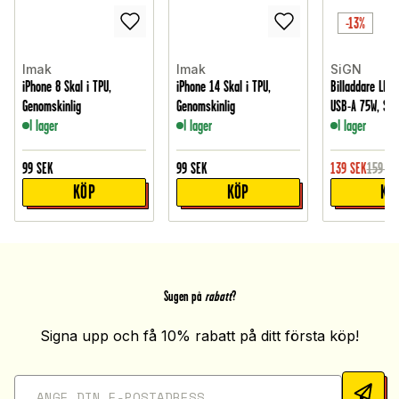
-13%
Imak
Imak
SiGN
iPhone 8 Skal i TPU,
iPhone 14 Skal i TPU,
Billaddare LED 
Genomskinlig
Genomskinlig
USB-A 75W, Sva
I lager
I lager
I lager
99
SEK
99
SEK
139
SEK
159
SE
KÖP
KÖP
KÖ
Sugen på
rabatt
?
Signa upp och få 10% rabatt på ditt första köp!