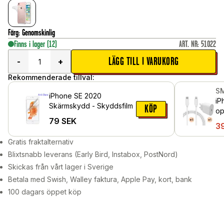
Färg
:
Genomskinlig
Finns i lager
(12)
ART. NR
:
51022
LÄGG TILL I VARUKORG
-
+
Rekommenderade tillval:
S
iPhone SE 2020
iP
Skärmskydd - Skyddsfilm
KÖP
op
79
SEK
2m
3
Gratis fraktalternativ
Blixtsnabb leverans (Early Bird, Instabox, PostNord)
Skickas från vårt lager i Sverige
Betala med Swish, Walley faktura, Apple Pay, kort, bank
100 dagars öppet köp