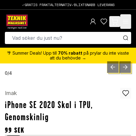
GRATIS FRAKTALTERNATIV
BLIXTSNABB LEVERANS
items in cart,
🌴 Summer Deals! Upp till
70% rabatt
på prylar du inte visste
att du behövde →
PREVIOUS SLID
NEXT S
0
/
4
Imak
iPhone SE 2020 Skal i TPU,
Genomskinlig
99
SEK