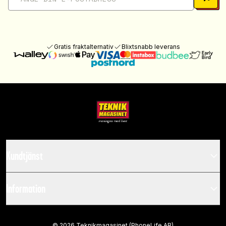
Gratis fraktalternativ
Blixtsnabb leverans
Kundtjänst
Information
©
2026
Teknikmagasinet (PhoneLife AB)