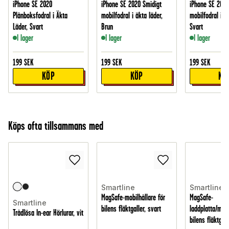
iPhone SE 2020
iPhone SE 2020 Smidigt
iPhone SE 2020
Plånboksfodral i Äkta
mobilfodral i äkta läder,
mobilfodral i äk
Läder, Svart
Brun
Svart
I lager
I lager
I lager
199
SEK
199
SEK
199
SEK
KÖP
KÖP
KÖ
Köps ofta tillsammans med
Smartline
Smartline
MagSafe-mobilhållare för
MagSafe-
Smartline
bilens fläktgaller, svart
laddplatta/mobi
Trådlösa In-ear Hörlurar, vit
bilens fläktgall