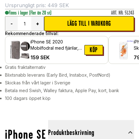
Ursprungligt pris:
449
SEK
Finns i lager
(Fler än 20 st)
ART. NR
:
51243
LÄGG TILL I VARUKORG
-
+
Rekommenderade tillval:
iPhone SE 2020
iP
Mobilfodral med fjärilar,
Sk
KÖP
Grå
Sk
159
SEK
7
Gratis fraktalternativ
Blixtsnabb leverans (Early Bird, Instabox, PostNord)
Skickas från vårt lager i Sverige
Betala med Swish, Walley faktura, Apple Pay, kort, bank
100 dagars öppet köp
iPhone SE
Produktbeskrivning