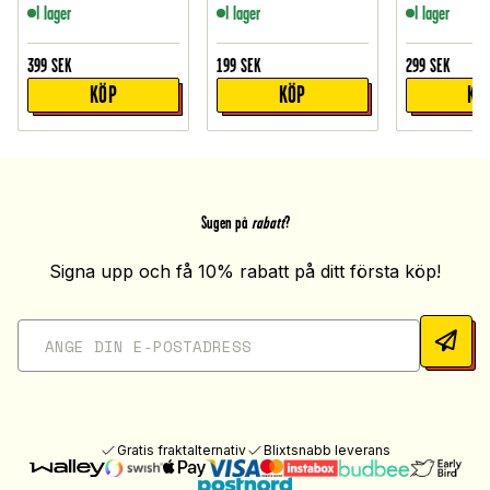
I lager
I lager
I lager
399
SEK
199
SEK
299
SEK
KÖP
KÖP
KÖ
Sugen på
rabatt
?
Signa upp och få 10% rabatt på ditt första köp!
Gratis fraktalternativ
Blixtsnabb leverans