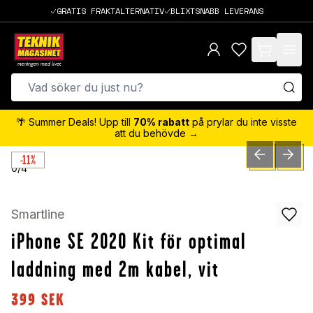
GRATIS FRAKTALTERNATIV
BLIXTSNABB LEVERANS
items in cart,
🌴 Summer Deals! Upp till
70% rabatt
på prylar du inte visste
att du behövde →
-11%
PREVIOUS SLID
NEXT S
0
/
4
Smartline
iPhone SE 2020 Kit för optimal
laddning med 2m kabel, vit
399
SEK