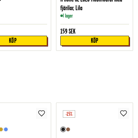
fjärilar, Lila
I lager
159
SEK
KÖP
KÖP
-15%