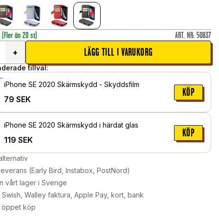
r
(Fler än 20 st)
ART. NR
:
50837
LÄGG TILL I VARUKORG
+
erade tillval:
iPhone SE 2020 Skärmskydd - Skyddsfilm
KÖP
79
SEK
iPhone SE 2020 Skärmskydd i härdat glas
KÖP
119
SEK
alternativ
leverans (Early Bird, Instabox, PostNord)
n vårt lager i Sverige
Swish, Walley faktura, Apple Pay, kort, bank
 öppet köp