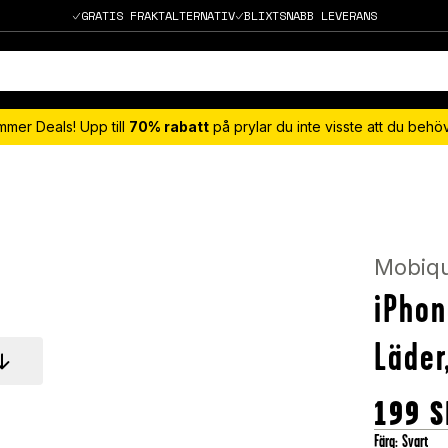
GRATIS FRAKTALTERNATIV
BLIXTSNABB LEVERANS
mmer Deals! Upp till
70% rabatt
på prylar du inte visste att du beh
Mobiq
iPhon
Läder
199
S
Färg
:
Svart