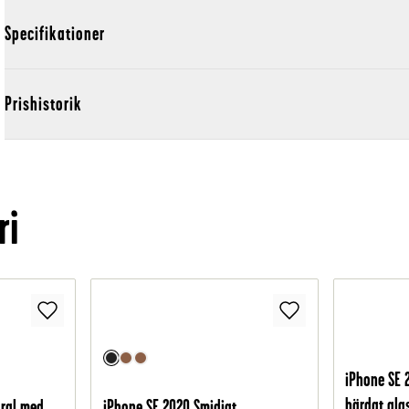
Specifikationer
Prishistorik
ri
iPhone SE 
härdat gla
dral med
iPhone SE 2020 Smidigt