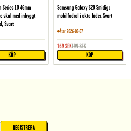
h Series 10 46mm
Samsung Galaxy S20 Smidigt
e skal med inbyggt
mobilfodral i äkta läder, Svart
, Svart
Åter 2026-08-07
169
SEK
199
SEK
KÖP
KÖP
REGISTRERA