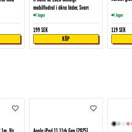
mobilfodral i äkta läder, Svart
I lager
I lager
199
SEK
119
SEK
KÖP
 1m, Vit
Apple iPad 11 11th Gen (2025)