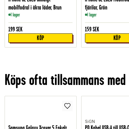
mobilfodral i äkta läder, Brun
fjärilar, Grön
I lager
I lager
199
SEK
159
SEK
KÖP
KÖP
Köps ofta tillsammans med
SiGN
Samsung Galaxy Xcover 5 Enkelt
PD Kabel USB-A till USB-C