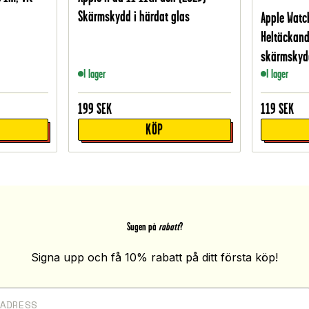
Skärmskydd i härdat glas
Apple Watc
Heltäckand
skärmskydd
I lager
I lager
199
SEK
119
SEK
KÖP
Sugen på
rabatt
?
Signa upp och få 10% rabatt på ditt första köp!