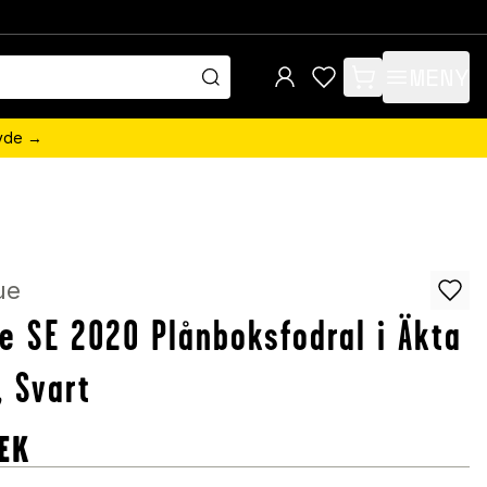
MENY
items in cart, view 
övde →
ue
e SE 2020 Plånboksfodral i Äkta
, Svart
EK