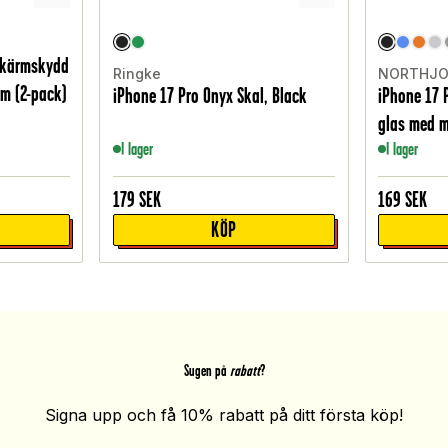
 Skärmskydd
Ringke
NORTHJ
am (2-pack)
iPhone 17 Pro Onyx Skal, Black
iPhone 17 
glas med m
I lager
I lager
179
SEK
169
SEK
KÖP
Sugen på
rabatt
?
Signa upp och få 10% rabatt på ditt första köp!