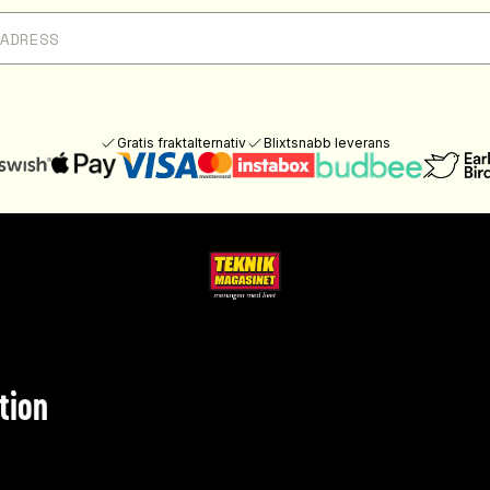
Gratis fraktalternativ
Blixtsnabb leverans
tion