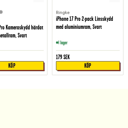
Ringke
iPhone 17 Pro 2-pack Linsskydd
O
med aluminiumram, Svart
Pro Kameraskydd härdat
etallram, Svart
I lager
179
SEK
KÖP
KÖP