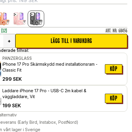
gt pris:
149
SEK
r
(12)
ART. NR
:
68456
LÄGG TILL I VARUKORG
+
erade tillval:
PANZERGLASS
iPhone 17 Pro Skärmskydd med installationsram -
KÖP
Classic Fit
299
SEK
Laddare iPhone 17 Pro - USB-C 2m kabel &
väggladdare, Vit
KÖP
199
SEK
alternativ
leverans (Early Bird, Instabox, PostNord)
n vårt lager i Sverige