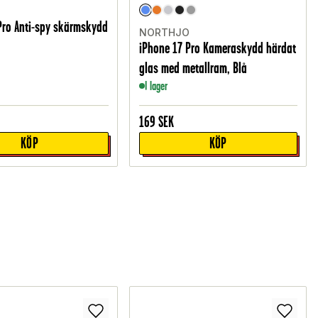
Pro Anti-spy skärmskydd
NORTHJO
iPhone 17 Pro Kameraskydd härdat
glas med metallram, Blå
I lager
169
SEK
KÖP
KÖP