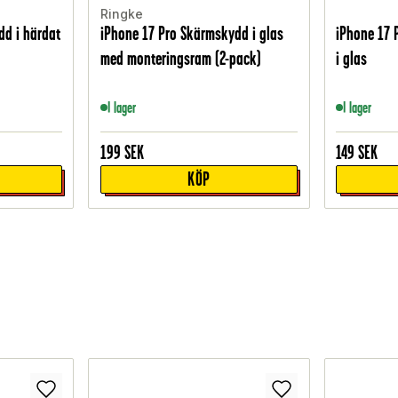
Ringke
dd i härdat
iPhone 17 Pro Skärmskydd i glas
iPhone 17 
med monteringsram (2-pack)
i glas
I lager
I lager
199
SEK
149
SEK
KÖP