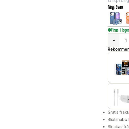
Ursprungli
Färg
:
Svart
Finns i lage
-
Rekommend
Gratis frakt
Blixtsnabb 
Skickas frå