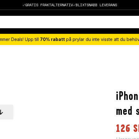
GRATIS FRAKTALTERNATIV
BLIXTSNABB LEVERANS
mmer Deals! Upp till
70% rabatt
på prylar du inte visste att du beh
iPhon
med s
126
S