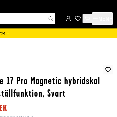
MENY
items in cart, view 
övde →
e 17 Pro Magnetic hybridskal
tällfunktion, Svart
EK