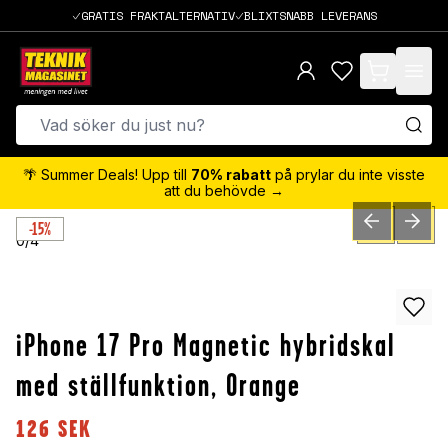
GRATIS FRAKTALTERNATIV
BLIXTSNABB LEVERANS
items in cart,
🌴 Summer Deals! Upp till
70% rabatt
på prylar du inte visste
att du behövde →
-15%
PREVIOUS SLID
NEXT S
0
/
4
iPhone 17 Pro Magnetic hybridskal
med ställfunktion, Orange
126
SEK