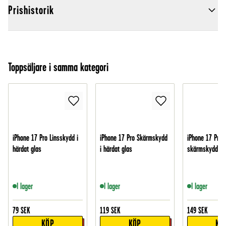
Prishistorik
Toppsäljare i samma kategori
iPhone 17 Pro Linsskydd i
iPhone 17 Pro Skärmskydd
iPhone 17 Pro 
härdat glas
i härdat glas
skärmskydd i g
I lager
I lager
I lager
79
SEK
119
SEK
149
SEK
KÖP
KÖP
KÖ