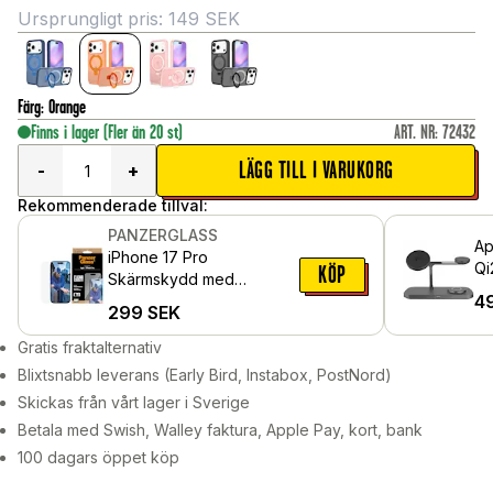
Ursprungligt pris:
149
SEK
Färg
:
Orange
Finns i lager
(Fler än 20 st)
ART. NR
:
72432
LÄGG TILL I VARUKORG
-
+
Rekommenderade tillval:
PANZERGLASS
Ap
iPhone 17 Pro
Qi
KÖP
Skärmskydd med
La
4
installationsram - Classic
299
SEK
sv
Fit
Gratis fraktalternativ
Blixtsnabb leverans (Early Bird, Instabox, PostNord)
Skickas från vårt lager i Sverige
Betala med Swish, Walley faktura, Apple Pay, kort, bank
100 dagars öppet köp