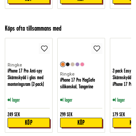
Köps ofta tillsammans med
Ringke
iPhone 17 Pro Anti-spy
2-pack Easy-Ins
Ringke
Skärmskydd i glas med
Skärmskydd Hä
iPhone 17 Pro MagSafe
monteringsram (2-pack)
iPhone 17 Pro
silikonskal, Tangerine
I lager
I lager
I lager
249
SEK
299
SEK
179
SEK
KÖP
KÖP
KÖ