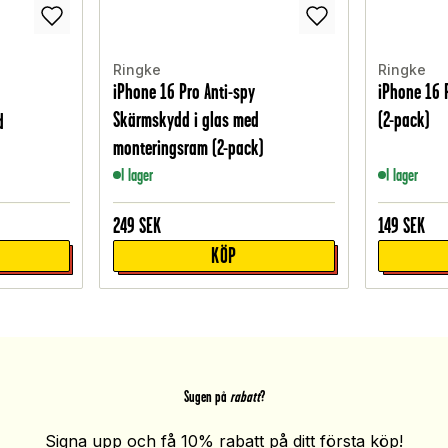
Ringke
Ringke
iPhone 16 Pro Anti-spy
iPhone 16 
Skärmskydd i glas med
(2-pack)
d
monteringsram (2-pack)
I lager
I lager
249
SEK
149
SEK
KÖP
Sugen på
rabatt
?
Signa upp och få 10% rabatt på ditt första köp!