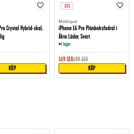
-15%
Mobique
ro Crystal Hybrid-skal,
iPhone 16 Pro Plånboksfodral i
lig
Äkta Läder, Svart
I lager
169
SEK
199
SEK
KÖP
KÖP