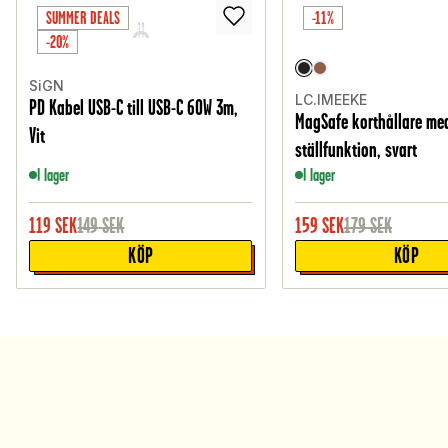
SUMMER DEALS
-11%
-20%
SiGN
LC.IMEEKE
PD Kabel USB-C till USB-C 60W 3m,
MagSafe korthållare me
Vit
ställfunktion, svart
I lager
I lager
119
SEK
149
SEK
159
SEK
179
SEK
KÖP
KÖP