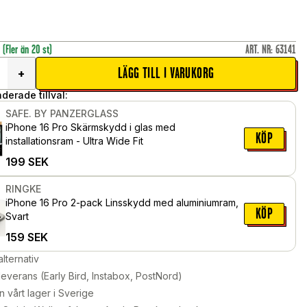
r
(Fler än 20 st)
ART. NR
:
63141
LÄGG TILL I VARUKORG
+
erade tillval:
SAFE. BY PANZERGLASS
iPhone 16 Pro Skärmskydd i glas med
KÖP
installationsram - Ultra Wide Fit
199
SEK
RINGKE
iPhone 16 Pro 2-pack Linsskydd med aluminiumram,
KÖP
Svart
159
SEK
alternativ
leverans (Early Bird, Instabox, PostNord)
n vårt lager i Sverige