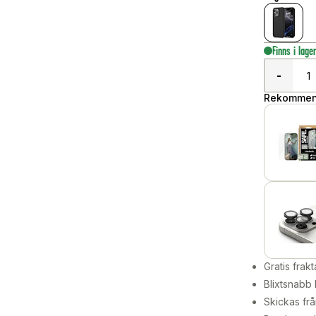
Finns i lage
-
Rekommend
Gratis frakt
Blixtsnabb 
Skickas frå