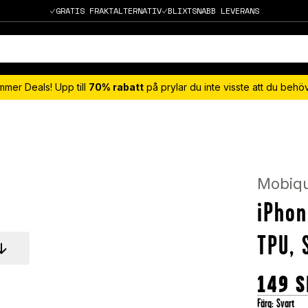
GRATIS FRAKTALTERNATIV
BLIXTSNABB LEVERANS
mmer Deals! Upp till
70% rabatt
på prylar du inte visste att du beh
Mobiq
iPhon
TPU, 
149
S
Färg
:
Svart