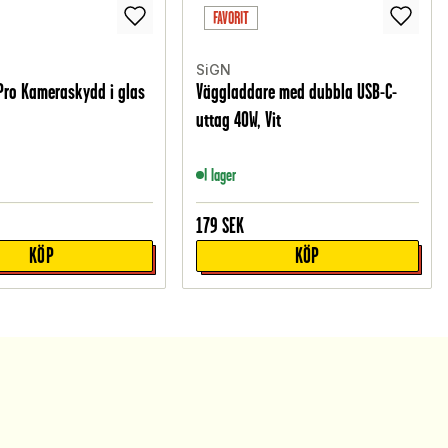
FAVORIT
SiGN
Pro Kameraskydd i glas
Väggladdare med dubbla USB-C-
uttag 40W, Vit
I lager
179
SEK
KÖP
KÖP