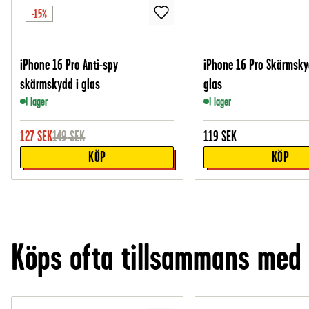
-15%
iPhone 16 Pro Anti-spy
iPhone 16 Pro Skärmsky
skärmskydd i glas
glas
I lager
I lager
127
SEK
149
SEK
119
SEK
KÖP
KÖP
Köps ofta tillsammans med