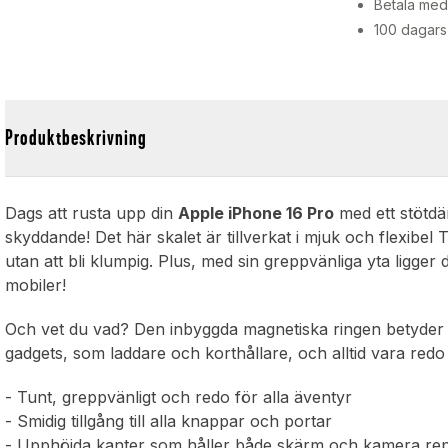
Betala med 
100 dagars
Produktbeskrivning
Dags att rusta upp din
Apple iPhone 16 Pro
med ett stötdä
skyddande! Det här skalet är tillverkat i mjuk och flexibel 
utan att bli klumpig. Plus, med sin greppvänliga yta ligger
mobiler!
Och vet du vad? Den inbyggda magnetiska ringen betyder 
gadgets, som laddare och korthållare, och alltid vara redo 
- Tunt, greppvänligt och redo för alla äventyr
- Smidig tillgång till alla knappar och portar
- Upphöjda kanter som håller både skärm och kamera rep