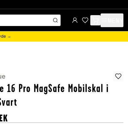
MENY
items in cart, view 
övde →
ue
e 16 Pro MagSafe Mobilskal i
Svart
EK