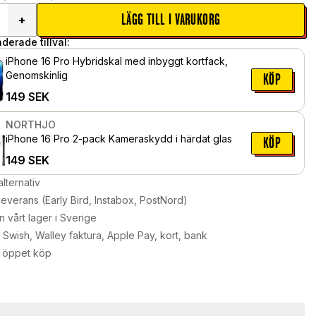
LÄGG TILL I VARUKORG
+
erade tillval:
iPhone 16 Pro Hybridskal med inbyggt kortfack,
Genomskinlig
KÖP
149
SEK
NORTHJO
iPhone 16 Pro 2-pack Kameraskydd i härdat glas
KÖP
149
SEK
alternativ
leverans (Early Bird, Instabox, PostNord)
n vårt lager i Sverige
Swish, Walley faktura, Apple Pay, kort, bank
 öppet köp