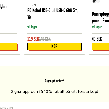
SiGN
Hybrid-
PD Kabel USB-C till USB-C 60W 3m,
Dammplugg 
Vit
pack), Svar
I lager
I lager
119
SEK
149
SEK
49
SEK
KÖP
Sugen på
rabatt
?
Signa upp och få 10% rabatt på ditt första köp!