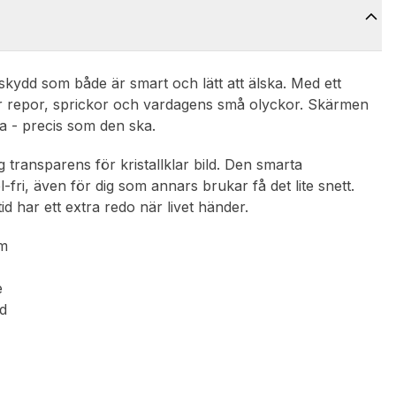
t skydd som både är smart och lätt att älska. Med ett
ver repor, sprickor och vardagens små olyckor. Skärmen
la - precis som den ska.
 transparens för kristallklar bild. Den smarta
ri, även för dig som annars brukar få det lite snett.
d har ett extra redo när livet händer.
am
e
ld