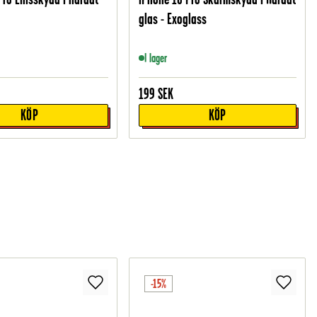
glas - Exoglass
I lager
199
SEK
KÖP
KÖP
-15%