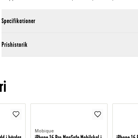
Specifikationer
Prishistorik
ri
Mobique
dd i härdat
iPhone 16 Pro MagSafe Mobilskal i
iPhone 16 