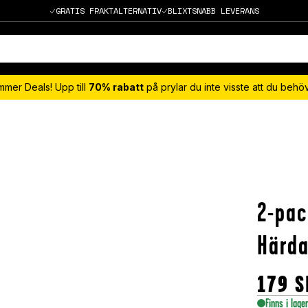
GRATIS FRAKTALTERNATIV
BLIXTSNABB LEVERANS
mmer Deals! Upp till
70% rabatt
på prylar du inte visste att du beh
2-pac
Härda
179
S
Finns i lage