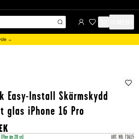
MENY
items in cart, view 
övde →
k Easy-Install Skärmskydd
t glas iPhone 16 Pro
EK
r
(Fler än 20 st)
ART. NR
:
73615