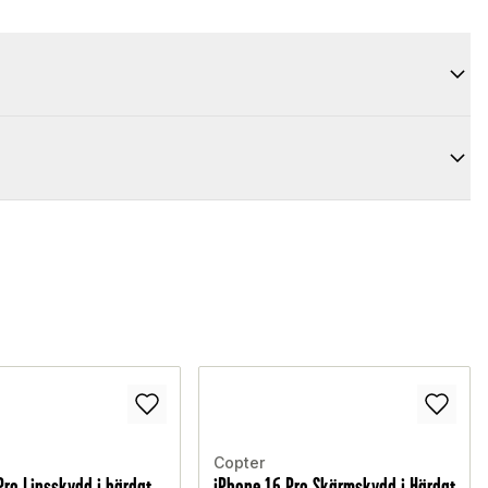
Copter
Pro Linsskydd i härdat
iPhone 16 Pro Skärmskydd i Härdat