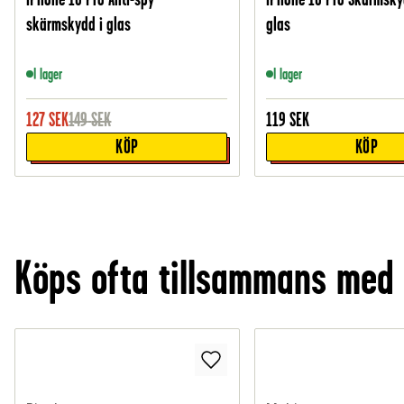
skärmskydd i glas
glas
I lager
I lager
127
SEK
149
SEK
119
SEK
KÖP
KÖP
Köps ofta tillsammans med