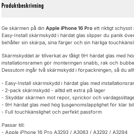
Produktbeskrivning
Ge skärmen på din
Apple iPhone 16 Pro
ett riktigt schyss
Easy-Install skärmskydd i härdat glas slipper du panik ö
behåller sin skärpa, sina färger och sin härliga touchkäns
Skärmskyddet är tillverkat av tåligt 9H härdat glas med hög
installationsramen gör monteringen snabb, rak och bubbel-f
Dessutom ingår två skärmskydd i förpackningen, så du allti
- Easy-Install skärmskydd i härdat glas med installationsr
- 2-pack skärmskydd - alltid ett extra på lager
- Skyddar skärmen mot repor, sprickor och vardagsslitag
- 9H härdat glas med hög ljusgenomsläpplighet för klar bi
- Full touchkänslighet och perfekt passform
Passar till:
- Apple iPhone 16 Pro A3293 / A3083 / A3292 / A3294