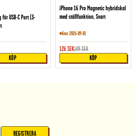
iPhone 16 Pro Magnetic hybridskal
med ställfunktion, Svart
för USB-C Port (3-
t
Åter 2026-09-01
126
SEK
149
SEK
KÖP
KÖP
REGISTRERA