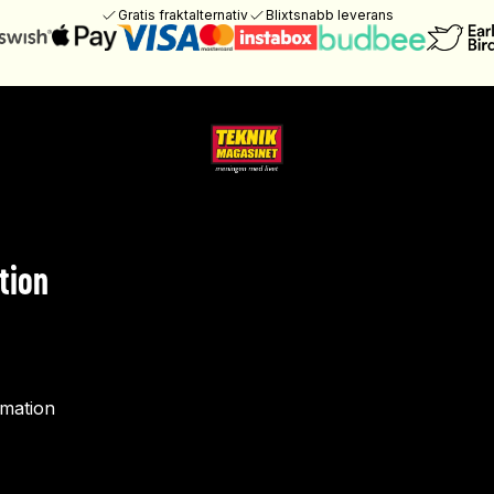
Gratis fraktalternativ
Blixtsnabb leverans
tion
rmation