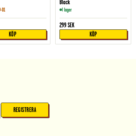
Black
9-01
I lager
299
SEK
KÖP
KÖP
REGISTRERA