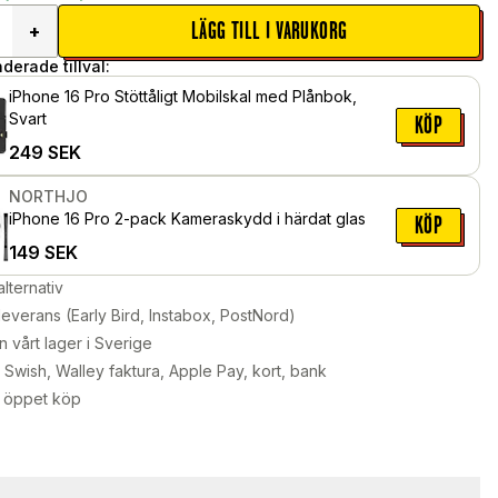
LÄGG TILL I VARUKORG
+
erade tillval:
iPhone 16 Pro Stöttåligt Mobilskal med Plånbok,
Svart
KÖP
249
SEK
NORTHJO
iPhone 16 Pro 2-pack Kameraskydd i härdat glas
KÖP
149
SEK
alternativ
leverans (Early Bird, Instabox, PostNord)
n vårt lager i Sverige
Swish, Walley faktura, Apple Pay, kort, bank
 öppet köp