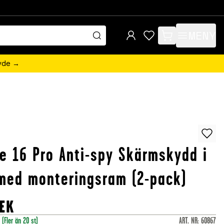
MENY
items in cart, view 
övde →
e 16 Pro Anti-spy Skärmskydd i
med monteringsram (2-pack)
EK
r
(Fler än 20 st)
ART. NR
:
60867