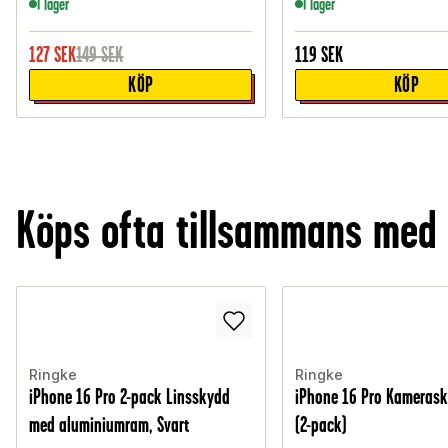
I lager
I lager
127
SEK
149
SEK
119
SEK
KÖP
KÖP
Köps ofta tillsammans med
Ringke
Ringke
iPhone 16 Pro 2-pack Linsskydd
iPhone 16 Pro Kamerask
med aluminiumram, Svart
(2-pack)