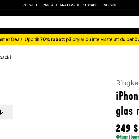
GRATIS FRAKTALTERNATIV
BLIXTSNABB LEVERANS
mmer Deals! Upp till
70% rabatt
på prylar du inte visste att du beh
-pack)
Ringke
iPhon
glas 
249
S
Finns i lage