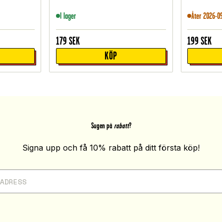
I lager
Åter 2026-0
179
SEK
199
SEK
KÖP
Sugen på
rabatt
?
Signa upp och få 10% rabatt på ditt första köp!