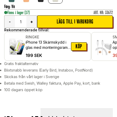
Färg
:
Vit
Finns i lager
(17)
ART. NR
:
33672
LÄGG TILL I VARUKORG
-
+
Rekommenderade tillval:
RINGKE
S
iPhone 13 Skärmskydd i
Ap
KÖP
glas med monteringsram
op
(2-pack)
2m
199
SEK
3
Gratis fraktalternativ
Blixtsnabb leverans (Early Bird, Instabox, PostNord)
Skickas från vårt lager i Sverige
Betala med Swish, Walley faktura, Apple Pay, kort, bank
100 dagars öppet köp