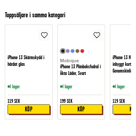
Toppsäljare i samma kategori
iPhone 13 Skärmskydd i
iPhone 13 Hybr
Mobique
härdat glas
inbyggt kortfac
iPhone 13 Plånboksfodral i
Genomskinlig
Äkta Läder, Svart
I lager
I lager
I lager
119
SEK
199
SEK
119
SEK
KÖP
KÖP
KÖ