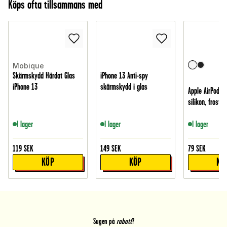
Köps ofta tillsammans med
Mobique
Skärmskydd Härdat Glas
iPhone 13 Anti-spy
iPhone 13
skärmskydd i glas
Apple AirPods 4
silikon, frostad
I lager
I lager
I lager
119
SEK
149
SEK
79
SEK
KÖP
KÖP
KÖ
Sugen på
rabatt
?