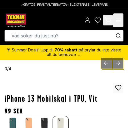
GRATIS FRAKTALTERNATIV
BLIXTSNABB LEVERANS
items in cart,
🌴 Summer Deals! Upp till
70% rabatt
på prylar du inte visste
att du behövde →
PREVIOUS SLID
NEXT S
0
/
4
iPhone 13 Mobilskal i TPU, Vit
99
SEK