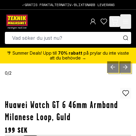
GRATIS FRAKTALTERNATIV
BLIXTSNABB LEVERANS
items in cart,
🌴 Summer Deals! Upp till
70% rabatt
på prylar du inte visste
att du behövde →
PREVIOUS SLID
NEXT S
0
/
2
Huawei Watch GT 6 46mm Armband
Milanese Loop, Guld
199
SEK