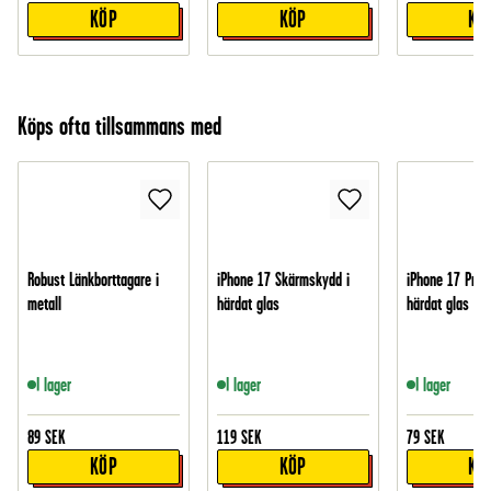
KÖP
KÖP
KÖ
Köps ofta tillsammans med
Robust Länkborttagare i
iPhone 17 Skärmskydd i
iPhone 17 Pro 
metall
härdat glas
härdat glas
I lager
I lager
I lager
89
SEK
119
SEK
79
SEK
KÖP
KÖP
KÖ