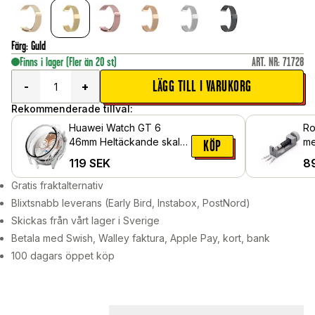
Färg
:
Guld
Finns i lager
(Fler än 20 st)
ART. NR
:
71728
LÄGG TILL I VARUKORG
-
+
Rekommenderade tillval:
Huawei Watch GT 6
Ro
46mm Heltäckande skal
me
KÖP
med inbyggt skärmskydd,
119
SEK
8
Genomskinlig
Gratis fraktalternativ
Blixtsnabb leverans (Early Bird, Instabox, PostNord)
Skickas från vårt lager i Sverige
Betala med Swish, Walley faktura, Apple Pay, kort, bank
100 dagars öppet köp