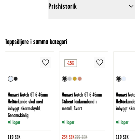
Prishistorik
Toppsäljare i samma kategori
-15%
Huawei Watch GT 6 46mm
Huawei Watch GT 6 46mm
Huawei Watch 
Heltäckande skal med
Stilrent länkarmband i
Heltäckande s
inbyggt skärmskydd,
metall, Svart
inbyggt skärms
Genomskinlig
I lager
I lager
I lager
119
SEK
254
SEK
299
SEK
119
SEK