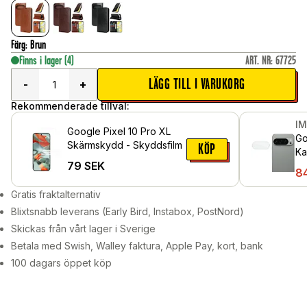
Färg
:
Brun
Finns i lager
(4)
ART. NR
:
67725
LÄGG TILL I VARUKORG
-
+
Rekommenderade tillval:
I
Google Pixel 10 Pro XL
Go
Skärmskydd - Skyddsfilm
KÖP
Ka
79
SEK
Ge
8
Gratis fraktalternativ
Blixtsnabb leverans (Early Bird, Instabox, PostNord)
Skickas från vårt lager i Sverige
Betala med Swish, Walley faktura, Apple Pay, kort, bank
100 dagars öppet köp