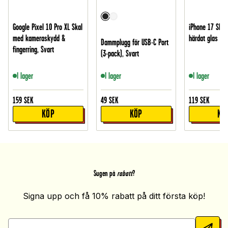
Google Pixel 10 Pro XL Skal
iPhone 17 Skär
med kameraskydd &
härdat glas
Dammplugg för USB-C Port
fingerring, Svart
(3-pack), Svart
I lager
I lager
I lager
159
SEK
49
SEK
119
SEK
KÖP
KÖP
KÖ
Sugen på
rabatt
?
Signa upp och få 10% rabatt på ditt första köp!