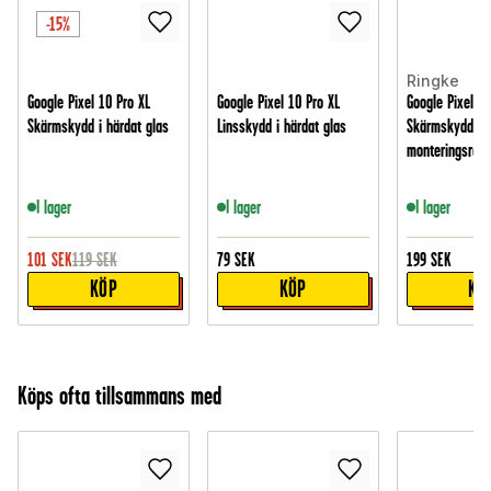
-15%
Ringke
Google Pixel 10 Pro XL
Google Pixel 10 Pro XL
Google Pixel 10
Skärmskydd i härdat glas
Linsskydd i härdat glas
Skärmskydd i 
monteringsram 
I lager
I lager
I lager
101
SEK
119
SEK
79
SEK
199
SEK
KÖP
KÖP
KÖ
Köps ofta tillsammans med