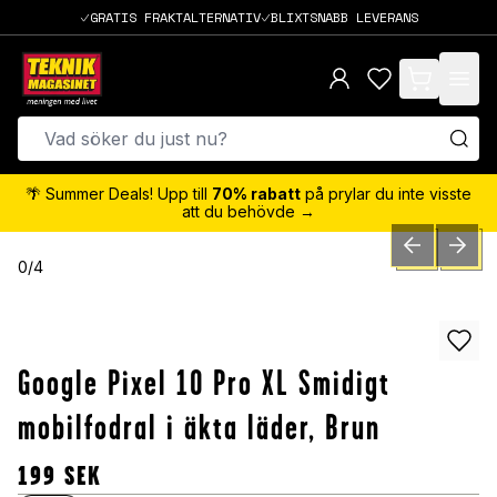
GRATIS FRAKTALTERNATIV
BLIXTSNABB LEVERANS
items in cart,
🌴 Summer Deals! Upp till
70% rabatt
på prylar du inte visste
att du behövde →
PREVIOUS SLID
NEXT S
0
/
4
Google Pixel 10 Pro XL Smidigt
mobilfodral i äkta läder, Brun
199
SEK