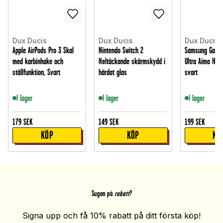
Dux Ducis
Dux Ducis
Dux Ducis
Apple AirPods Pro 3 Skal
Nintendo Switch 2
Samsung Galaxy
med karbinhake och
Heltäckande skärmskydd i
Ultra Aimo Hybr
ställfunktion, Svart
härdat glas
svart
I lager
I lager
I lager
179
SEK
149
SEK
199
SEK
KÖP
KÖP
KÖ
Sugen på
rabatt
?
Signa upp och få 10% rabatt på ditt första köp!