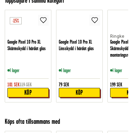
Toppsäljare i samma kategori
-15%
Ringke
Google Pixel 10 Pro XL
Google Pixel 10 Pro XL
Google Pixel 10
Skärmskydd i härdat glas
Linsskydd i härdat glas
Skärmskydd i 
monteringsram 
I lager
I lager
I lager
101
SEK
119
SEK
79
SEK
199
SEK
KÖP
KÖP
KÖ
Köps ofta tillsammans med