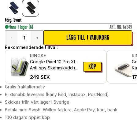
Färg
:
Svart
Finns i lager
(6)
ART. NR
:
67949
LÄGG TILL I VARUKORG
-
+
Rekommenderade tillval:
RINGKE
R
Google Pixel 10 Pro XL
Go
KÖP
Anti-spy Skärmskydd i
Ka
glas med monteringsram
pa
249
SEK
1
(2-pack)
Gratis fraktalternativ
Blixtsnabb leverans (Early Bird, Instabox, PostNord)
Skickas från vårt lager i Sverige
Betala med Swish, Walley faktura, Apple Pay, kort, bank
100 dagars öppet köp