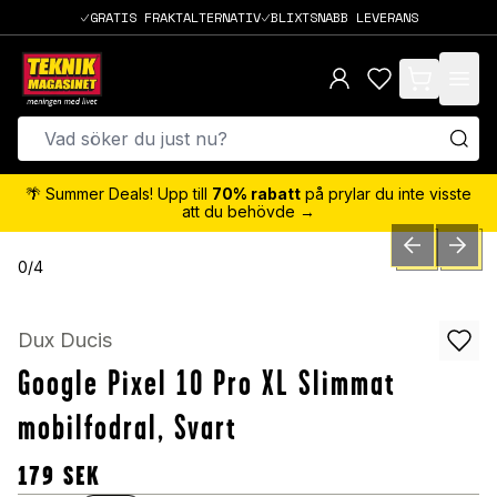
GRATIS FRAKTALTERNATIV
BLIXTSNABB LEVERANS
items in cart,
🌴 Summer Deals! Upp till
70% rabatt
på prylar du inte visste
att du behövde →
PREVIOUS SLID
NEXT S
0
/
4
Dux Ducis
Google Pixel 10 Pro XL Slimmat
mobilfodral, Svart
179
SEK