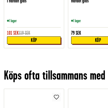
i härdat glas
härdat glas
I lager
I lager
101
SEK
119
SEK
79
SEK
KÖP
KÖP
Köps ofta tillsammans med