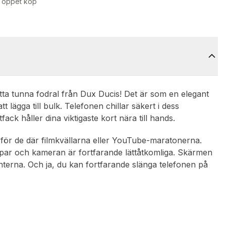
 öppet köp
a tunna fodral från Dux Ducis! Det är som en elegant
t lägga till bulk. Telefonen chillar säkert i dess
k håller dina viktigaste kort nära till hands.
fekt för de där filmkvällarna eller YouTube-maratonerna.
ppar och kameran är fortfarande lättåtkomliga. Skärmen
erna. Och ja, du kan fortfarande slänga telefonen på