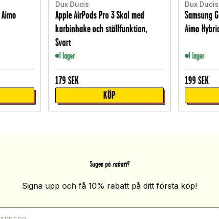
Dux Ducis
Dux Ducis
 Aimo
Apple AirPods Pro 3 Skal med
Samsung Ga
karbinhake och ställfunktion,
Aimo Hybri
Svart
I lager
I lager
179
SEK
199
SEK
KÖP
Sugen på
rabatt
?
Signa upp och få 10% rabatt på ditt första köp!