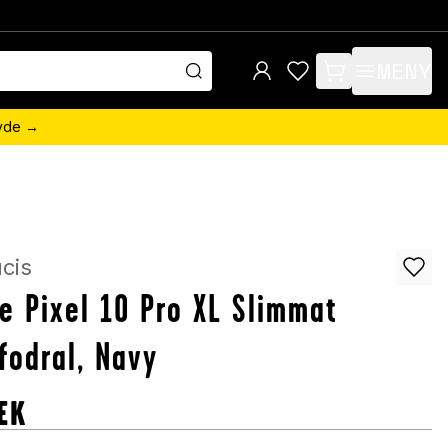
MENY
items in cart, view 
övde →
cis
e Pixel 10 Pro XL Slimmat
fodral, Navy
EK