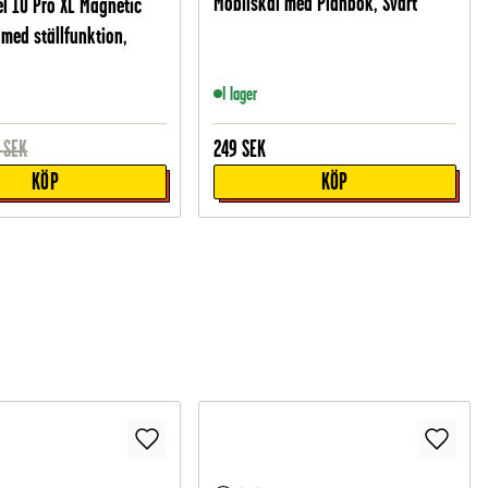
Mobilskal med Plånbok, Svart
el 10 Pro XL Magnetic
 med ställfunktion,
I lager
SEK
249
SEK
KÖP
KÖP