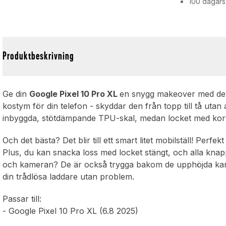
100 dagars
Produktbeskrivning
Ge din
Google Pixel 10 Pro XL
en snygg makeover med dett
kostym för din telefon - skyddar den från topp till tå utan at
inbyggda, stötdämpande TPU-skal, medan locket med kortfac
Och det bästa? Det blir till ett smart litet mobilställ! Per
Plus, du kan snacka loss med locket stängt, och alla kna
och kameran? De är också trygga bakom de upphöjda kant
din trådlösa laddare utan problem.
Passar till:
- Google Pixel 10 Pro XL (6.8 2025)