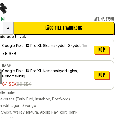
r
(4)
ART. NR
:
67950
LÄGG TILL I VARUKORG
+
erade tillval:
Google Pixel 10 Pro XL Skärmskydd - Skyddsfilm
KÖP
79
SEK
IMAK
Google Pixel 10 Pro XL Kameraskydd i glas,
KÖP
Genomskinlig
84
SEK
99
SEK
alternativ
leverans (Early Bird, Instabox, PostNord)
n vårt lager i Sverige
Swish, Walley faktura, Apple Pay, kort, bank