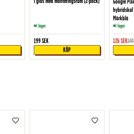
i glas med monteringsram (2-pack)
Google Pix
hybridskal
Mörkblå
I lager
I lager
199
SEK
126
SEK
149
KÖP