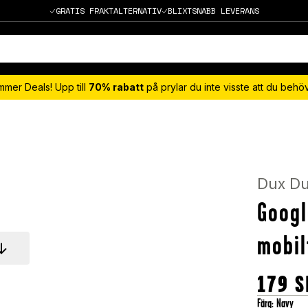
GRATIS FRAKTALTERNATIV
BLIXTSNABB LEVERANS
mmer Deals! Upp till
70% rabatt
på prylar du inte visste att du beh
Dux Du
Googl
mobil
179
S
Färg
:
Navy