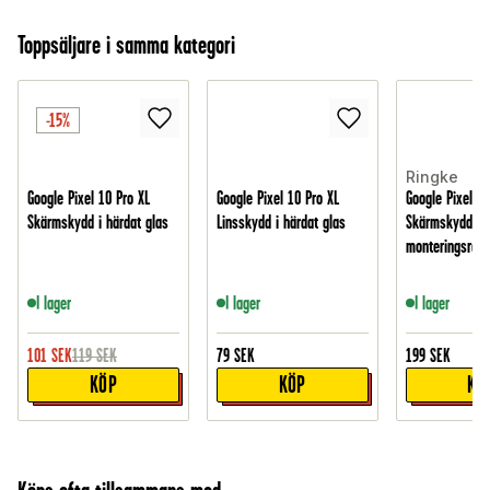
Toppsäljare i samma kategori
-15%
Ringke
Google Pixel 10 Pro XL
Google Pixel 10 Pro XL
Google Pixel 10
Skärmskydd i härdat glas
Linsskydd i härdat glas
Skärmskydd i 
monteringsram 
I lager
I lager
I lager
101
SEK
119
SEK
79
SEK
199
SEK
KÖP
KÖP
KÖ