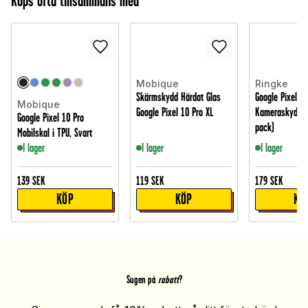
Köps ofta tillsammans med
Mobique
Ringke
Skärmskydd Härdat Glas
Google Pixel 10
Mobique
Google Pixel 10 Pro XL
Kameraskydd i 
Google Pixel 10 Pro
pack)
Mobilskal i TPU, Svart
I lager
I lager
I lager
139
SEK
119
SEK
179
SEK
KÖP
KÖP
KÖ
Sugen på
rabatt
?