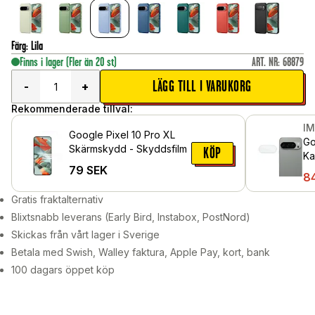
Färg
:
Lila
Finns i lager
(Fler än 20 st)
ART. NR
:
68879
LÄGG TILL I VARUKORG
-
+
Rekommenderade tillval:
I
Google Pixel 10 Pro XL
Go
Skärmskydd - Skyddsfilm
KÖP
Ka
79
SEK
Ge
8
Gratis fraktalternativ
Blixtsnabb leverans (Early Bird, Instabox, PostNord)
Skickas från vårt lager i Sverige
Betala med Swish, Walley faktura, Apple Pay, kort, bank
100 dagars öppet köp