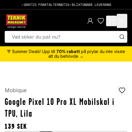
GRATIS FRAKTALTERNATIV
BLIXTSNABB LEVERANS
items in cart,
🌴 Summer Deals! Upp till
70% rabatt
på prylar du inte visste
att du behövde →
Mobique
Google Pixel 10 Pro XL Mobilskal i
TPU, Lila
139
SEK