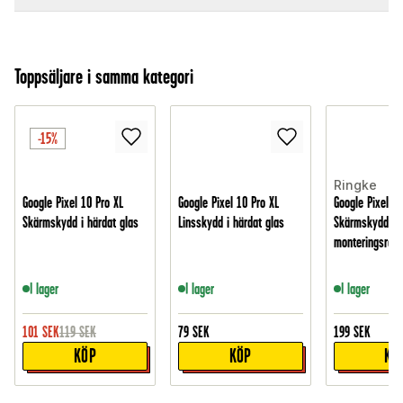
Toppsäljare i samma kategori
-15%
Ringke
Google Pixel 10 Pro XL
Google Pixel 10 Pro XL
Google Pixel 10
Skärmskydd i härdat glas
Linsskydd i härdat glas
Skärmskydd i 
monteringsram 
I lager
I lager
I lager
101
SEK
119
SEK
79
SEK
199
SEK
KÖP
KÖP
KÖ