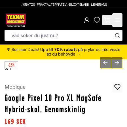
GRATIS FRAKTALTERNATIV
BLIXTSNABB LEVERANS
items in cart,
🌴 Summer Deals! Upp till
70% rabatt
på prylar du inte visste
att du behövde →
-15%
PREVIOUS SLID
NEXT S
0
/
4
Mobique
Google Pixel 10 Pro XL MagSafe
Hybrid-skal, Genomskinlig
169
SEK