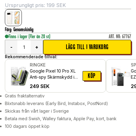
Ursprungligt pris:
199
SEK
Färg
:
Genomskinlig
Finns i lager
(Fler än 20 st)
ART. NR
:
67767
LÄGG TILL I VARUKORG
-
+
Rekommenderade tillval:
RINGKE
S
Google Pixel 10 Pro XL
Go
KÖP
Anti-spy Skärmskydd i
EZ
glas med monteringsram
pa
249
SEK
2
(2-pack)
Gratis fraktalternativ
Blixtsnabb leverans (Early Bird, Instabox, PostNord)
Skickas från vårt lager i Sverige
Betala med Swish, Walley faktura, Apple Pay, kort, bank
100 dagars öppet köp