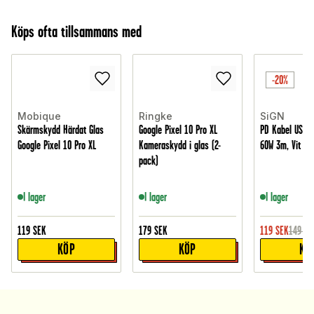
Köps ofta tillsammans med
-20%
Mobique
Ringke
SiGN
Skärmskydd Härdat Glas
Google Pixel 10 Pro XL
PD Kabel USB-C 
Google Pixel 10 Pro XL
Kameraskydd i glas (2-
60W 3m, Vit
pack)
I lager
I lager
I lager
119
SEK
179
SEK
119
SEK
149
SE
KÖP
KÖP
KÖ