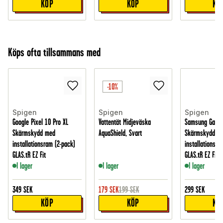
KÖP
KÖP
KÖ
Köps ofta tillsammans med
-10%
Spigen
Spigen
Spigen
Google Pixel 10 Pro XL
Vattentät Midjeväska
Samsung Galaxy
Skärmskydd med
AquaShield, Svart
Skärmskydd m
installationsram (2-pack)
installationsra
GLAS.tR EZ Fit
GLAS.tR EZ Fit
I lager
I lager
I lager
349
SEK
179
SEK
199
SEK
299
SEK
KÖP
KÖP
KÖ