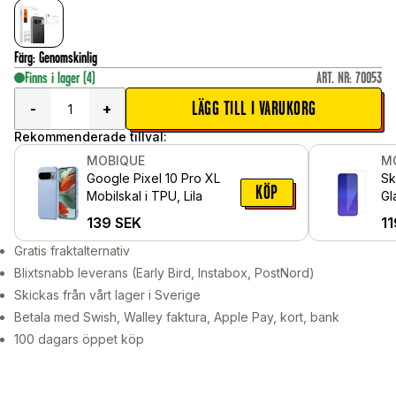
Färg
:
Genomskinlig
Finns i lager
(4)
ART. NR
:
70053
LÄGG TILL I VARUKORG
-
+
Rekommenderade tillval:
MOBIQUE
M
Google Pixel 10 Pro XL
Sk
KÖP
Mobilskal i TPU, Lila
Gl
Pr
139
SEK
11
Gratis fraktalternativ
Blixtsnabb leverans (Early Bird, Instabox, PostNord)
Skickas från vårt lager i Sverige
Betala med Swish, Walley faktura, Apple Pay, kort, bank
100 dagars öppet köp