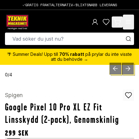
GRATIS FRAKTALTERNATIV
BLIXTSNABB LEVERANS
items in cart,
🌴 Summer Deals! Upp till
70% rabatt
på prylar du inte visste
att du behövde →
PREVIOUS SLID
NEXT S
0
/
4
Spigen
Google Pixel 10 Pro XL EZ Fit
Linsskydd (2-pack), Genomskinlig
299
SEK