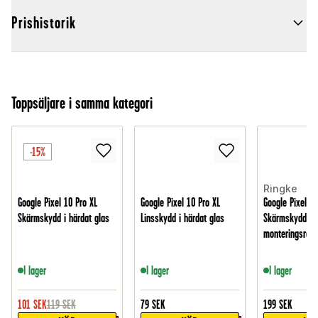
Prishistorik
Toppsäljare i samma kategori
-15%
Ringke
Google Pixel 10 Pro XL
Google Pixel 10 Pro XL
Google Pixel 10
Skärmskydd i härdat glas
Linsskydd i härdat glas
Skärmskydd i 
monteringsram 
I lager
I lager
I lager
101
SEK
119
SEK
79
SEK
199
SEK