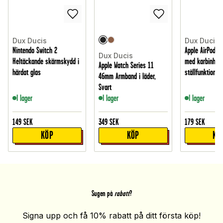
Dux Ducis
Dux Ducis
Nintendo Switch 2
Apple AirPods P
Dux Ducis
Heltäckande skärmskydd i
med karbinhak
Apple Watch Series 11
härdat glas
ställfunktion, S
46mm Armband i läder,
Svart
I lager
I lager
I lager
149
SEK
349
SEK
179
SEK
KÖP
KÖP
KÖ
Sugen på
rabatt
?
Signa upp och få 10% rabatt på ditt första köp!