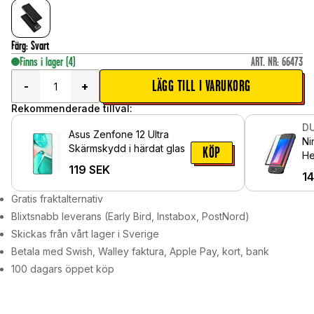
Färg
:
Svart
Finns i lager
(4)
ART. NR
:
66473
LÄGG TILL I VARUKORG
-
+
Rekommenderade tillval:
DU
Asus Zenfone 12 Ultra
Ni
Skärmskydd i härdat glas
KÖP
He
119
SEK
sk
1
gl
Gratis fraktalternativ
Blixtsnabb leverans (Early Bird, Instabox, PostNord)
Skickas från vårt lager i Sverige
Betala med Swish, Walley faktura, Apple Pay, kort, bank
100 dagars öppet köp