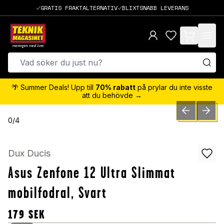
GRATIS FRAKTALTERNATIV
BLIXTSNABB LEVERANS
items in cart,
🌴 Summer Deals! Upp till
70% rabatt
på prylar du inte visste
att du behövde →
PREVIOUS SLID
NEXT S
0
/
4
Dux Ducis
Asus Zenfone 12 Ultra Slimmat
mobilfodral, Svart
179
SEK