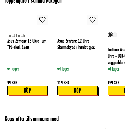
Toppsäljare i samma kategori
tectTech
Asus Zenfone 12 Ultra Tunt
Asus Zenfone 12 Ultra
TPU-skal, Svart
Skärmskydd i härdat glas
Laddare Asus Z
Ultra - USB-C 
väggladdare, S
I lager
I lager
I lager
99
SEK
119
SEK
199
SEK
KÖP
KÖP
KÖ
Köps ofta tillsammans med