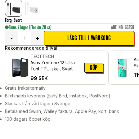
Färg
:
Svart
Finns i lager
(Fler än 20 st)
ART. NR
:
66258
LÄGG TILL I VARUKORG
-
+
Rekommenderade tillval:
TECTTECH
As
Asus Zenfone 12 Ultra
Sk
KÖP
Tunt TPU-skal, Svart
gl
11
99
SEK
Gratis fraktalternativ
Blixtsnabb leverans (Early Bird, Instabox, PostNord)
Skickas från vårt lager i Sverige
Betala med Swish, Walley faktura, Apple Pay, kort, bank
100 dagars öppet köp