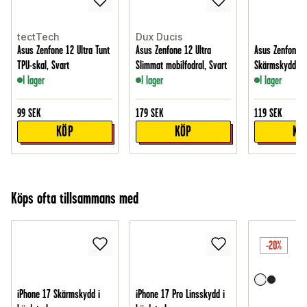
tectTech
Dux Ducis
Asus Zenfone 12 Ultra Tunt
Asus Zenfone 12 Ultra
Asus Zenfone 1
TPU-skal, Svart
Slimmat mobilfodral, Svart
Skärmskydd i h
I lager
I lager
I lager
99
SEK
179
SEK
119
SEK
KÖP
KÖP
KÖ
Köps ofta tillsammans med
-20%
iPhone 17 Skärmskydd i
iPhone 17 Pro Linsskydd i