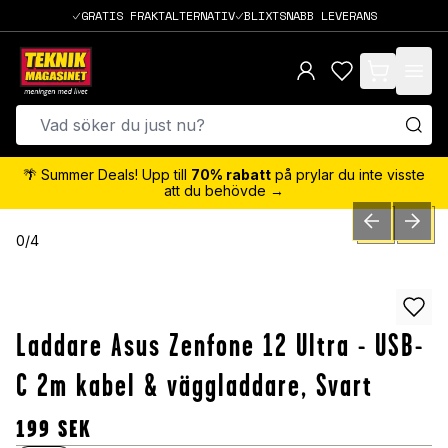
GRATIS FRAKTALTERNATIV
BLIXTSNABB LEVERANS
items in cart,
🌴 Summer Deals! Upp till
70% rabatt
på prylar du inte visste
att du behövde →
PREVIOUS SLID
NEXT S
0
/
4
Laddare Asus Zenfone 12 Ultra - USB-
C 2m kabel & väggladdare, Svart
199
SEK