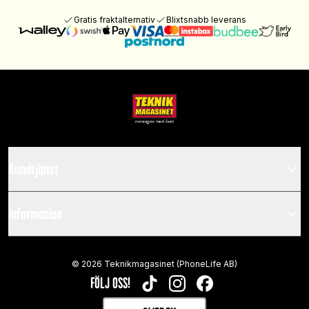
Gratis fraktalternativ
Blixtsnabb leverans
Kundtjänst
Information
©
2026
Teknikmagasinet (PhoneLife AB)
FÖLJ OSS!
TIKTOK
INSTAGRAM
FACEBOOK