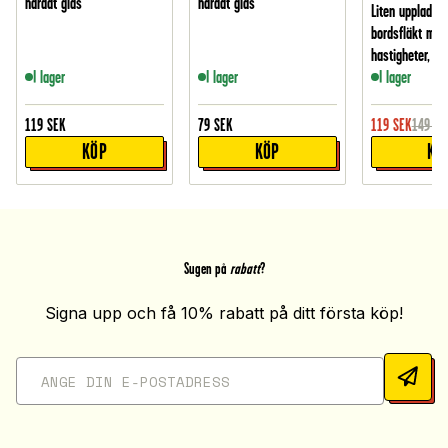
härdat glas
härdat glas
Liten uppladdn
bordsfläkt med
hastigheter, Vit
I lager
I lager
I lager
119
SEK
79
SEK
119
SEK
149
SE
KÖP
KÖP
KÖ
Sugen på
rabatt
?
Signa upp och få 10% rabatt på ditt första köp!