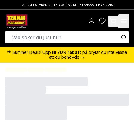
GRATIS FRAKTALTERNATIV
BLIXTSNABB LEVERANS
items in cart,
🌴 Summer Deals! Upp till
70% rabatt
på prylar du inte visste
att du behövde →