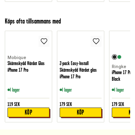
Köps ofta tillsammans med
Mobique
Skärmskydd Härdat Glas
2-pack Easy-Install
Ringke
iPhone 17 Pro
Skärmskydd Härdat glas
iPhone 17 Pro 
iPhone 17 Pro
Black
I lager
I lager
I lager
119
SEK
179
SEK
179
SEK
KÖP
KÖP
KÖ