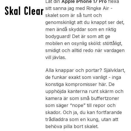
Låt din
Apple iPhone 17 Pro
flexa
Skal Clear
sitt sanna jag med Ringke Air -
skalet som är så tunt och
genomskinligt att du knappt ser det,
men ändå skyddar som en riktig
bodyguard! Det är som att ge
mobilen en osynlig sköld: stöttåligt,
smidigt och alltid redo när vardagen
vill jävlas.
Alla knappar och portar? Självklart,
de funkar exakt som vanligt - inga
konstiga kompromisser här. De
upphöjda kanterna runt skärm och
kamera är som små buffertzoner
som säger “nope” till repor och
skador. Och ja, du kan fortfarande
trådladdra som en kung, utan att
behöva pilla bort skalet.