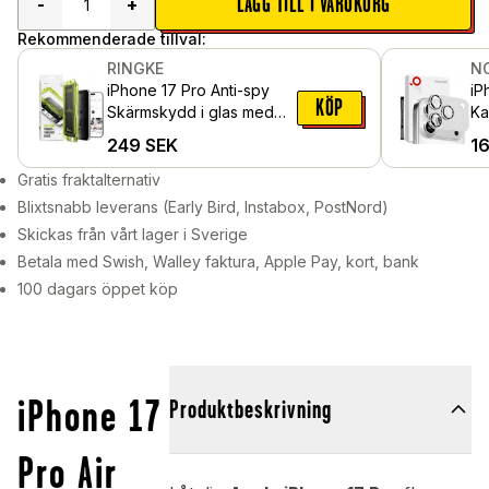
LÄGG TILL I VARUKORG
-
+
Rekommenderade tillval:
RINGKE
N
iPhone 17 Pro Anti-spy
iP
KÖP
Skärmskydd i glas med
Ka
monteringsram (2-pack)
gl
249
SEK
1
Si
Gratis fraktalternativ
Blixtsnabb leverans (Early Bird, Instabox, PostNord)
Skickas från vårt lager i Sverige
Betala med Swish, Walley faktura, Apple Pay, kort, bank
100 dagars öppet köp
iPhone 17
Produktbeskrivning
Pro Air