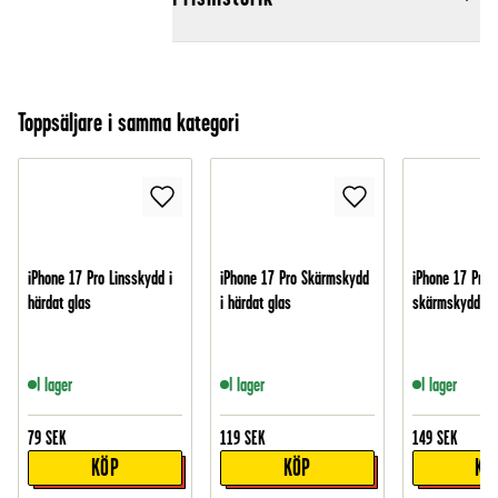
Toppsäljare i samma kategori
iPhone 17 Pro Linsskydd i
iPhone 17 Pro Skärmskydd
iPhone 17 Pro 
härdat glas
i härdat glas
skärmskydd i g
I lager
I lager
I lager
79
SEK
119
SEK
149
SEK
KÖP
KÖP
KÖ