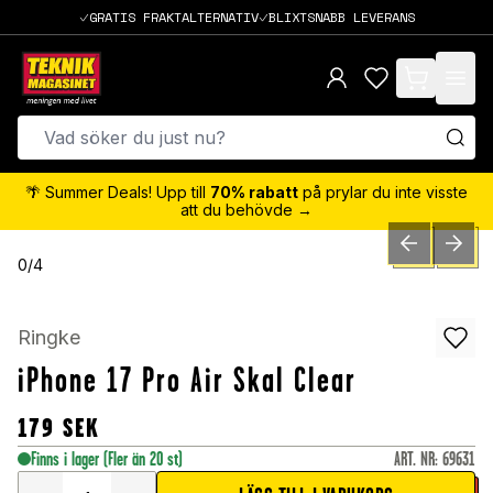
GRATIS FRAKTALTERNATIV
BLIXTSNABB LEVERANS
items in cart,
🌴 Summer Deals! Upp till
70% rabatt
på prylar du inte visste
att du behövde →
PREVIOUS SLID
NEXT S
0
/
4
Ringke
iPhone 17 Pro Air Skal Clear
179
SEK
Finns i lager
(Fler än 20 st)
ART. NR
:
69631