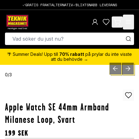
GRATIS FRAKTALTERNATIV
BLIXTSNABB LEVERANS
items in cart,
🌴 Summer Deals! Upp till
70% rabatt
på prylar du inte visste
att du behövde →
PREVIOUS SLID
NEXT S
0
/
3
Apple Watch SE 44mm Armband
Milanese Loop, Svart
199
SEK