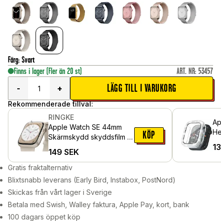
Färg
:
Svart
Finns i lager
(Fler än 20 st)
ART. NR
:
53457
LÄGG TILL I VARUKORG
-
+
Rekommenderade tillval:
RINGKE
Ap
Apple Watch SE 44mm
He
KÖP
Skärmskydd skyddsfilm -
in
1
Dual Easy (3-pack)
149
SEK
oc
Gratis fraktalternativ
Blixtsnabb leverans (Early Bird, Instabox, PostNord)
Skickas från vårt lager i Sverige
Betala med Swish, Walley faktura, Apple Pay, kort, bank
100 dagars öppet köp