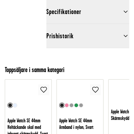
Specifikationer
Prishistorik
Toppsäljare i samma kategori
Apple Watch S
Skärmskydd - 
Apple Watch SE 44mm
Apple Watch SE 44mm
Heltäckande skal med
Armband i nylon, Svart
inbyggt skärmskydd, Svart