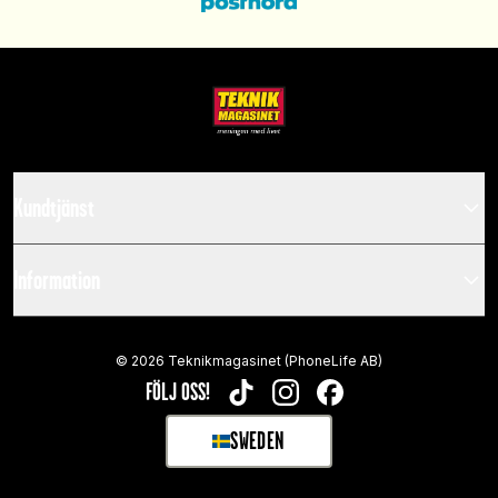
Kundtjänst
Information
©
2026
Teknikmagasinet (PhoneLife AB)
FÖLJ OSS!
TIKTOK
INSTAGRAM
FACEBOOK
SWEDEN
SELECT MARKET