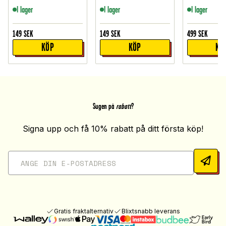
I lager
I lager
I lager
149
SEK
149
SEK
499
SEK
KÖP
KÖP
KÖ
Sugen på
rabatt
?
Signa upp och få 10% rabatt på ditt första köp!
Gratis fraktalternativ
Blixtsnabb leverans