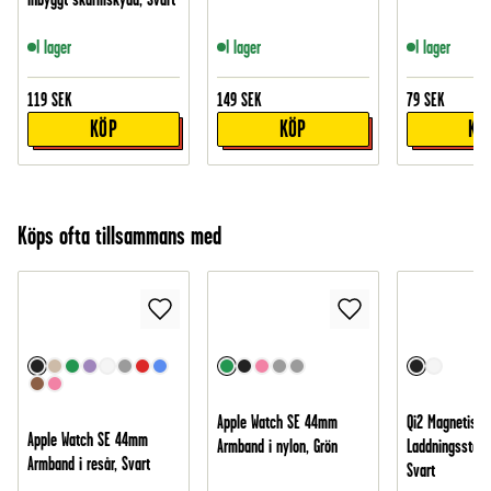
I lager
I lager
I lager
119
SEK
149
SEK
79
SEK
KÖP
KÖP
KÖ
Köps ofta tillsammans med
Apple Watch SE 44mm
Qi2 Magnetisk 
Apple Watch SE 44mm
Armband i nylon, Grön
Laddningsstatio
Armband i resår, Svart
Svart