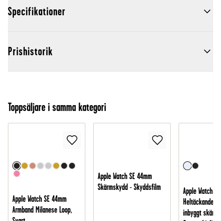
Specifikationer
Prishistorik
Toppsäljare i samma kategori
Apple Watch SE 44mm
Skärmskydd - Skyddsfilm
Apple Watch S
Apple Watch SE 44mm
Heltäckande s
Armband Milanese Loop,
inbyggt skärms
Svart