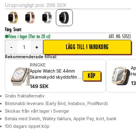
Ursprungligt pris:
299
SEK
Färg
:
Svart
Finns i lager
(Fler än 20 st)
ART. NR
:
53521
LÄGG TILL I VARUKORG
-
+
Rekommenderade tillval:
RINGKE
Ap
Apple Watch SE 44mm
He
KÖP
Skärmskydd skyddsfilm -
in
1
Dual Easy (3-pack)
149
SEK
oc
Gratis fraktalternativ
Blixtsnabb leverans (Early Bird, Instabox, PostNord)
Skickas från vårt lager i Sverige
Betala med Swish, Walley faktura, Apple Pay, kort, bank
100 dagars öppet köp