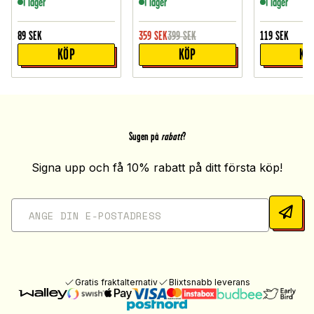
I lager
I lager
I lager
89
SEK
359
SEK
399
SEK
119
SEK
KÖP
KÖP
KÖ
Sugen på
rabatt
?
Signa upp och få 10% rabatt på ditt första köp!
Gratis fraktalternativ
Blixtsnabb leverans