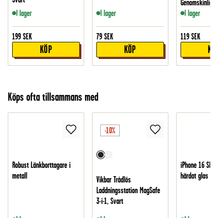
Genomskinlig
I lager
I lager
I lager
199
SEK
79
SEK
119
SEK
KÖP
KÖP
KÖ
Köps ofta tillsammans med
-10%
Robust Länkborttagare i
iPhone 16 Skär
metall
härdat glas
Vikbar Trådlös
Laddningsstation MagSafe
3-i-1, Svart