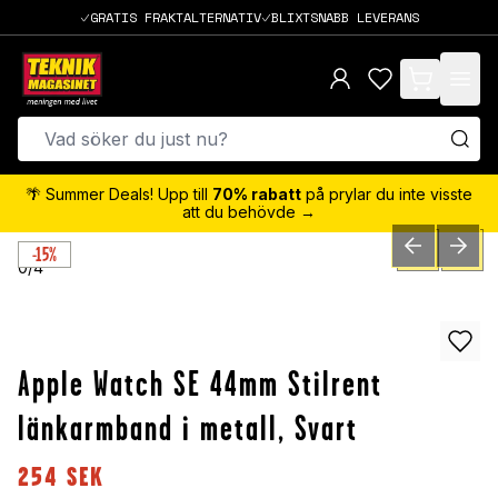
GRATIS FRAKTALTERNATIV
BLIXTSNABB LEVERANS
items in cart,
🌴 Summer Deals! Upp till
70% rabatt
på prylar du inte visste
att du behövde →
-15%
PREVIOUS SLID
NEXT S
0
/
4
Apple Watch SE 44mm Stilrent
länkarmband i metall, Svart
254
SEK