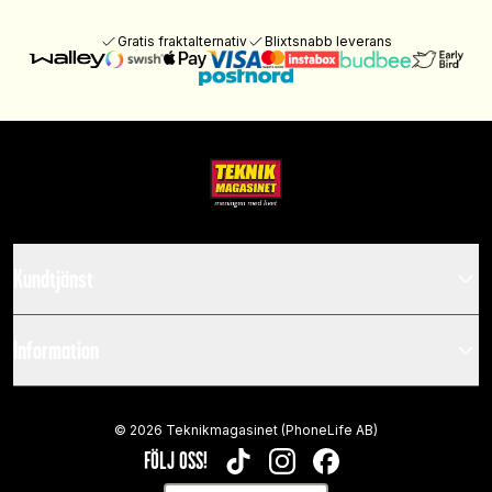
Gratis fraktalternativ
Blixtsnabb leverans
Kundtjänst
Information
©
2026
Teknikmagasinet (PhoneLife AB)
FÖLJ OSS!
TIKTOK
INSTAGRAM
FACEBOOK