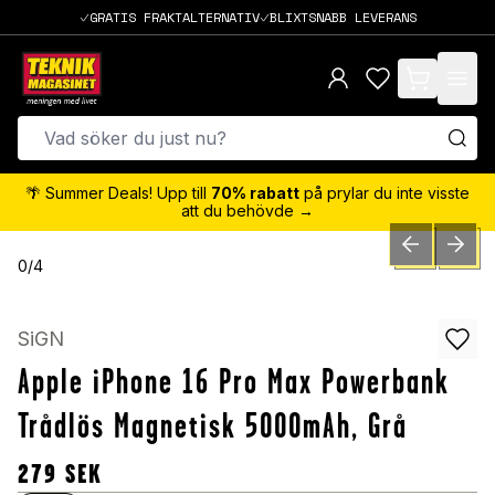
GRATIS FRAKTALTERNATIV
BLIXTSNABB LEVERANS
items in cart,
🌴 Summer Deals! Upp till
70% rabatt
på prylar du inte visste
att du behövde →
PREVIOUS SLID
NEXT S
0
/
4
SiGN
Apple iPhone 16 Pro Max Powerbank
Trådlös Magnetisk 5000mAh, Grå
279
SEK