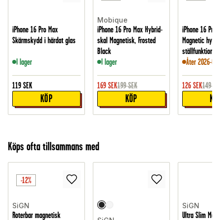
Mobique
iPhone 16 Pro Max
iPhone 16 Pro Max Hybrid-
iPhone 16 Pro 
Skärmskydd i härdat glas
skal Magnetisk, Frosted
Magnetic hybri
Black
ställfunktion, S
I lager
I lager
Åter 2026-09-
119
SEK
169
SEK
199
SEK
126
SEK
149
SE
KÖP
KÖP
KÖ
Köps ofta tillsammans med
-12%
SiGN
SiGN
Roterbar magnetisk
Ultra Slim Magn