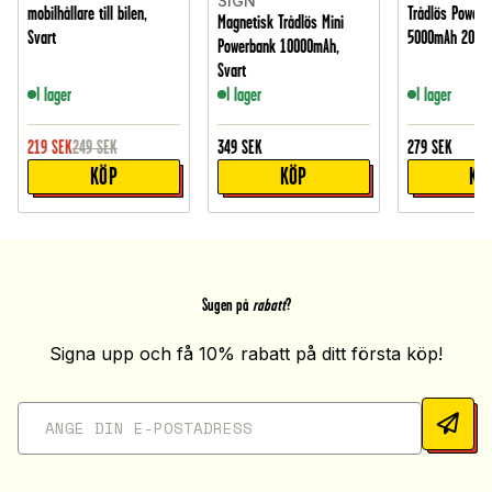
SiGN
mobilhållare till bilen,
Trådlös Powerb
Magnetisk Trådlös Mini
Svart
5000mAh 20W, 
Powerbank 10000mAh,
Svart
I lager
I lager
I lager
219
SEK
249
SEK
349
SEK
279
SEK
KÖP
KÖP
KÖ
Sugen på
rabatt
?
Signa upp och få 10% rabatt på ditt första köp!