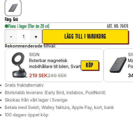
Färg
:
Grå
Finns i lager
(Fler än 20 st)
ART. NR
:
74474
LÄGG TILL I VARUKORG
-
+
Rekommenderade tillval:
SIGN
S
Roterbar magnetisk
Ma
KÖP
mobilhållare till bilen, Svart
Po
Sv
219
SEK
249
SEK
3
Gratis fraktalternativ
Blixtsnabb leverans (Early Bird, Instabox, PostNord)
Skickas från vårt lager i Sverige
Betala med Swish, Walley faktura, Apple Pay, kort, bank
100 dagars öppet köp